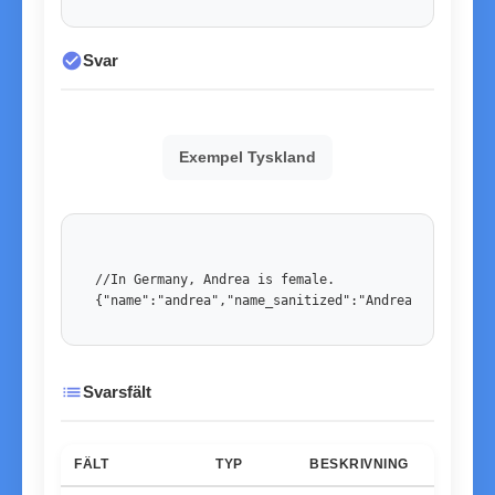
check_circle
Svar
Exempel Tyskland
//In Germany, Andrea is female. 

{"name":"andrea","name_sanitized":"Andrea","country
list
Svarsfält
FÄLT
TYP
BESKRIVNING