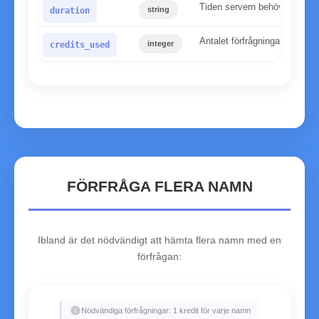
Tiden servern behövde för at
string
duration
Antalet förfrågningar som an
integer
credits_used
FÖRFRÅGA FLERA NAMN
Ibland är det nödvändigt att hämta flera namn med en
förfrågan:
info
Nödvändiga förfrågningar: 1 kredit för varje namn