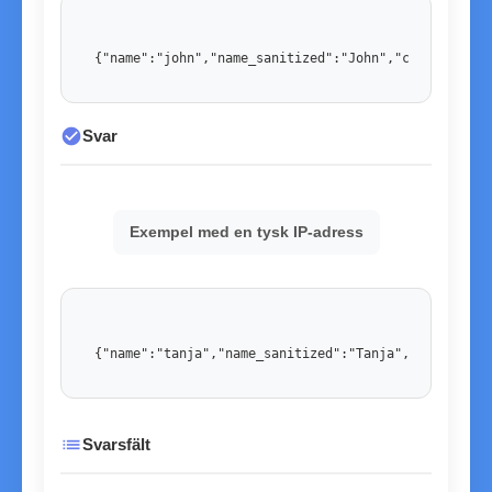
{"name":"john","name_sanitized":"John","country":"U
check_circle
Svar
Exempel med en tysk IP-adress
{"name":"tanja","name_sanitized":"Tanja","country":
list
Svarsfält