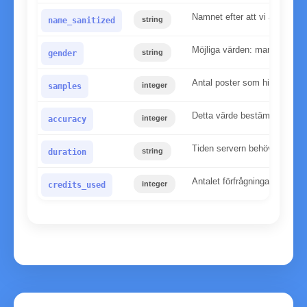
Namnet efter att vi applicera
string
name_sanitized
Möjliga värden: man, kvinna
string
gender
Antal poster som hittats i v
integer
samples
Detta värde bestämmer tillför
integer
accuracy
Tiden servern behövde för at
string
duration
Antalet förfrågningar som an
integer
credits_used