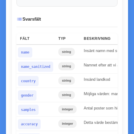
list
Svarsfält
FÄLT
TYP
BESKRIVNING
Insänt namn med små bokst
string
name
Namnet efter att vi applicera
string
name_sanitized
Insänd landkod
string
country
Möjliga värden: man, kvinna
string
gender
Antal poster som hittats i v
integer
samples
Detta värde bestämmer tillför
integer
accuracy