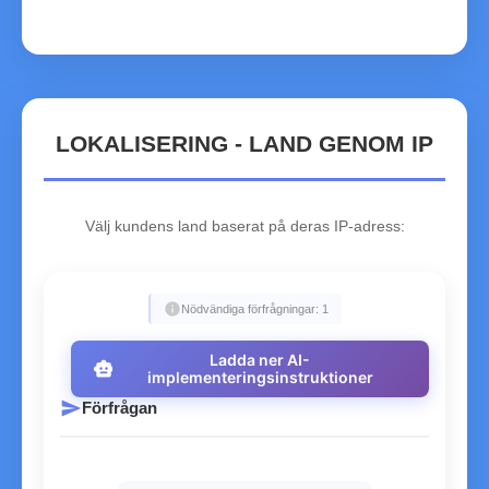
ZW
Zimbabwe
LOKALISERING - LAND GENOM IP
Välj kundens land baserat på deras IP-adress:
info
Nödvändiga förfrågningar: 1
Ladda ner AI-
smart_toy
implementeringsinstruktioner
send
Förfrågan