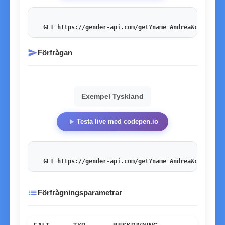
GET https://gender-api.com/get?name=Andrea&country=
send
Förfrågan
Exempel Tyskland
play_arrow
Testa live med codepen.io
GET https://gender-api.com/get?name=Andrea&country=
list
Förfrågningsparametrar