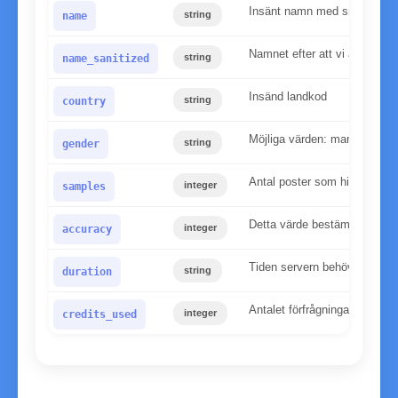
Insänt namn med små bokst
string
name
Namnet efter att vi applicera
string
name_sanitized
Insänd landkod
string
country
Möjliga värden: man, kvinna
string
gender
Antal poster som hittats i v
integer
samples
Detta värde bestämmer tillför
integer
accuracy
Tiden servern behövde för at
string
duration
Antalet förfrågningar som an
integer
credits_used