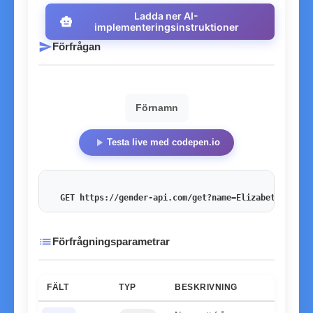
Ladda ner AI-
smart_toy
implementeringsinstruktioner
send
Förfrågan
Förnamn
play_arrow
Testa live med codepen.io
GET https://gender-api.com/get?name=Elizabeth
&key=<
list
Förfrågningsparametrar
FÄLT
TYP
BESKRIVNING