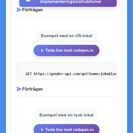
implementeringsinstruktioner
send
Förfrågan
Exempel med en US-lokal
play_arrow
Testa live med codepen.io
GET https://gender-api.com/get?name=john&locale=en_
send
Förfrågan
Exempel med en tysk lokal
play_arrow
Testa live med codepen.io