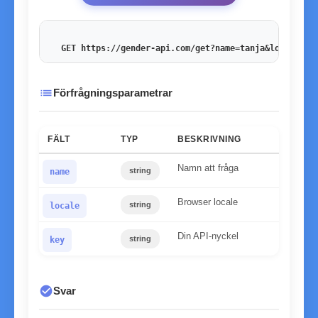
GET https://gender-api.com/get?name=tanja&locale=de
list
Förfrågningsparametrar
FÄLT
TYP
BESKRIVNING
Namn att fråga
string
name
Browser locale
string
locale
Din API-nyckel
string
key
check_circle
Svar