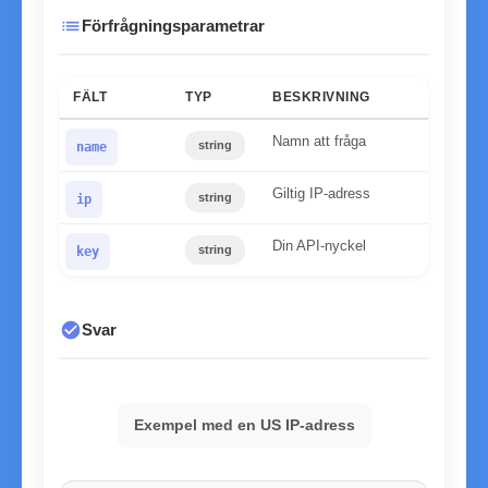
list
Förfrågningsparametrar
FÄLT
TYP
BESKRIVNING
Namn att fråga
string
name
Giltig IP-adress
string
ip
Din API-nyckel
string
key
check_circle
Svar
Exempel med en US IP-adress