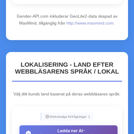
Gender-API.com inkluderar GeoLite2-data skapad av
MaxMind, tillgänglig från
http://www.maxmind.com
.
LOKALISERING - LAND EFTER
WEBBLÄSARENS SPRÅK / LOKAL
Välj ditt kunds land baserat på deras webbläsares språk:
info
Nödvändiga förfrågningar: 1
Ladda ner AI-
smart_toy