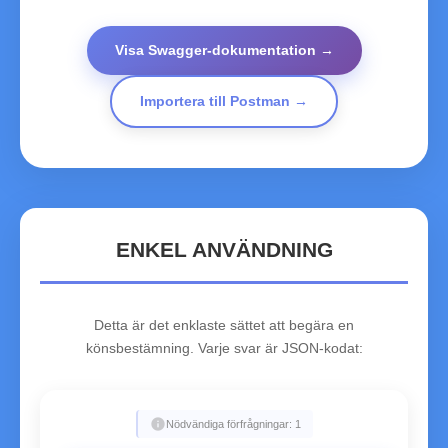
Visa Swagger‑dokumentation →
Importera till Postman →
ENKEL ANVÄNDNING
Detta är det enklaste sättet att begära en
könsbestämning. Varje svar är JSON-kodat:
info
Nödvändiga förfrågningar: 1