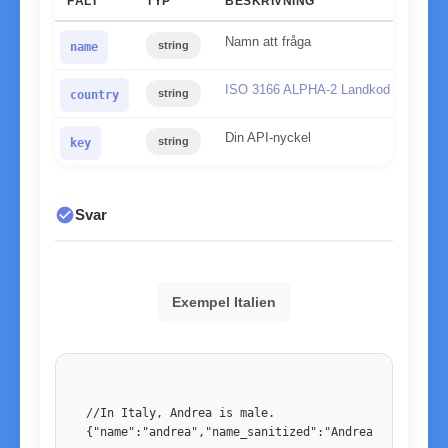
FÄLT
TYP
BESKRIVNING
Namn att fråga
string
name
ISO 3166 ALPHA-2 Landkod
string
country
Din API-nyckel
string
key
check_circle
Svar
Exempel Italien
//In Italy, Andrea is male. 

{"name":"andrea","name_sanitized":"Andrea","country