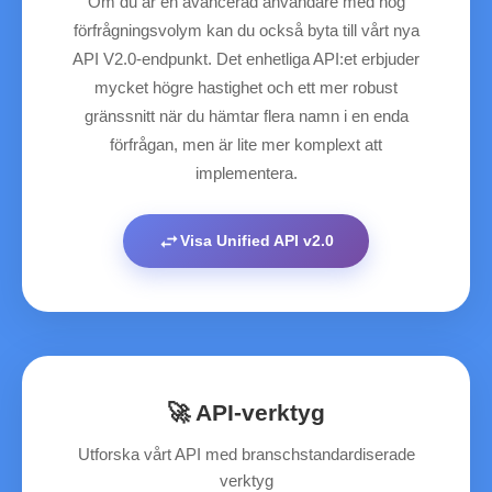
Om du är en avancerad användare med hög
förfrågningsvolym kan du också byta till vårt nya
API V2.0‑endpunkt. Det enhetliga API:et erbjuder
mycket högre hastighet och ett mer robust
gränssnitt när du hämtar flera namn i en enda
förfrågan, men är lite mer komplext att
implementera.
swap_horiz
Visa Unified API v2.0
🚀 API‑verktyg
Utforska vårt API med branschstandardiserade
verktyg