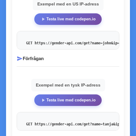
Exempel med en US IP-adress
play_arrow
Testa live med codepen.io
GET https://gender-api.com/get?name=john&ip=54.201.
send
Förfrågan
Exempel med en tysk IP-adress
play_arrow
Testa live med codepen.io
GET https://gender-api.com/get?name=tanja&ip=178.27