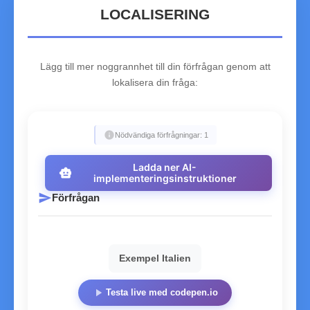
LOCALISERING
Lägg till mer noggrannhet till din förfrågan genom att
lokalisera din fråga:
info
Nödvändiga förfrågningar: 1
Ladda ner AI-
smart_toy
implementeringsinstruktioner
send
Förfrågan
Exempel Italien
play_arrow
Testa live med codepen.io