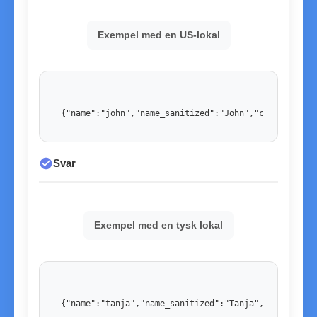
Exempel med en US-lokal
{"name":"john","name_sanitized":"John","country":"U
check_circle
Svar
Exempel med en tysk lokal
{"name":"tanja","name_sanitized":"Tanja","country":