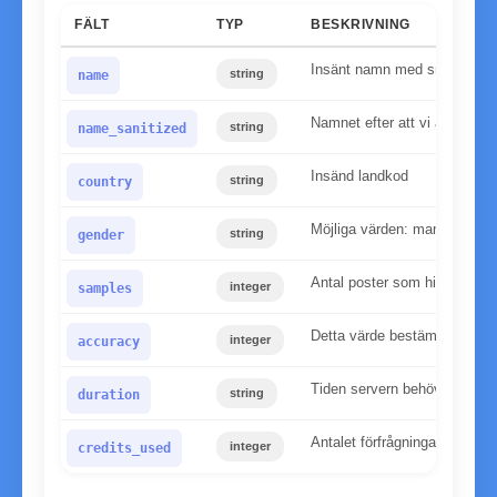
FÄLT
TYP
BESKRIVNING
Insänt namn med små bokst
string
name
Namnet efter att vi applicera
string
name_sanitized
Insänd landkod
string
country
Möjliga värden: man, kvinna
string
gender
Antal poster som hittats i v
integer
samples
Detta värde bestämmer tillför
integer
accuracy
Tiden servern behövde för at
string
duration
Antalet förfrågningar som an
integer
credits_used