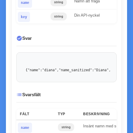
Namn att fråga
string
name
Din API-nyckel
string
key
check_circle
Svar
{"name":"diana","name_sanitized":"Diana","gender":"
list
Svarsfält
FÄLT
TYP
BESKRIVNING
Insänt namn med små bokst
string
name