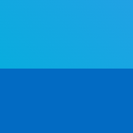
Världens mest avancerade API för könsbestämni