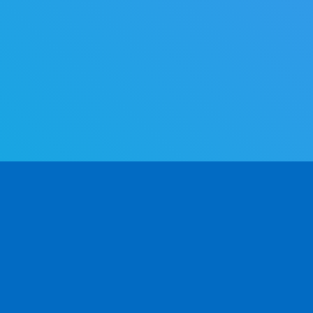
PRODUKT
UTVECKLARE
FÖ
Användningsområden
API Docs v2.0
Om
ng.
CSV / Excel
API Docs v1.0
Ko