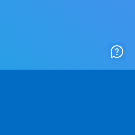
RETAG
JURIDISKT
 Oss
Integritetspolicy
ntakt
Villkor och