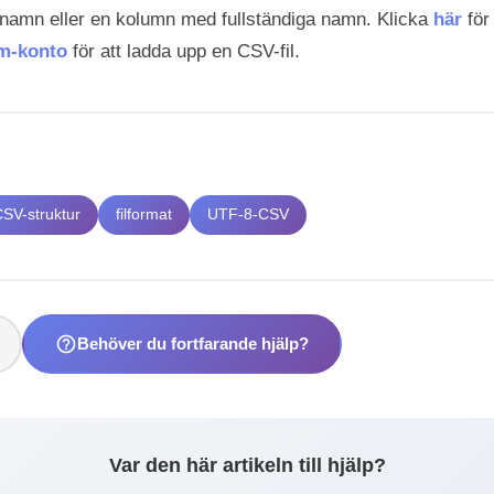
namn eller en kolumn med fullständiga namn. Klicka
här
för
m-konto
för att ladda upp en CSV-fil.
CSV-struktur
filformat
UTF-8-CSV
help_outline
Behöver du fortfarande hjälp?
Var den här artikeln till hjälp?