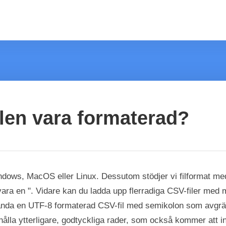
len vara formaterad?
ndows, MacOS eller Linux. Dessutom stödjer vi filformat med 
vara en ". Vidare kan du ladda upp flerradiga CSV-filer med
da en UTF-8 formaterad CSV-fil med semikolon som avgräns
hålla ytterligare, godtyckliga rader, som också kommer att in