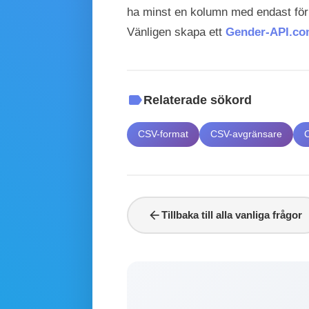
ha minst en kolumn med endast för
Vänligen skapa ett
Gender-API.co
label
Relaterade sökord
CSV-format
CSV-avgränsare
arrow_back
Tillbaka till alla vanliga frågor