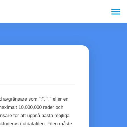
menu
avgränsare som ";", "," eller en
 maximalt 10,000,000 rader och
are för att uppnå bästa möjliga
kluderas i utdatafilen. Filen måste