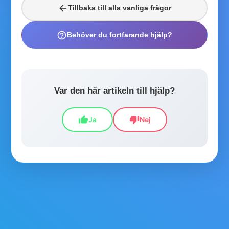
arrow_back
Tillbaka till alla vanliga frågor
help_outline
Behöver du fortfarande hjälp?
Var den här artikeln till hjälp?
thumb_up
thumb_down
Ja
Nej