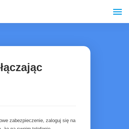
menu
łączając
we zabezpieczenie, zaloguj się na
ę, że na swoim telefonie