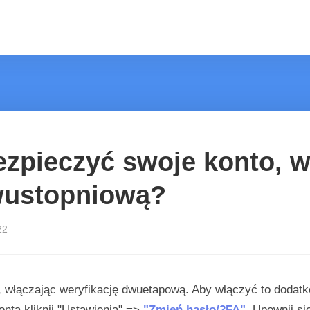
zpieczyć swoje konto, w
wustopniową?
22
włączając weryfikację dwuetapową. Aby włączyć to dodatko
nta kliknij "Ustawienia" =>
"Zmień hasło/2FA"
. Upewnij si