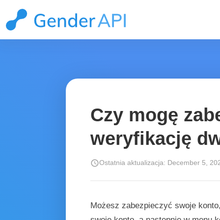
Czy mogę zabe
weryfikację d
schedule
Ostatnia aktualizacja: December 5, 20
Możesz zabezpieczyć swoje konto, 
swoje konto, a następnie w menu ko