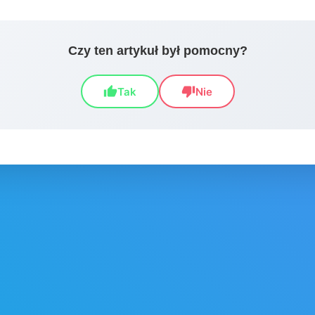
Czy ten artykuł był pomocny?
thumb_up
thumb_down
Tak
Nie