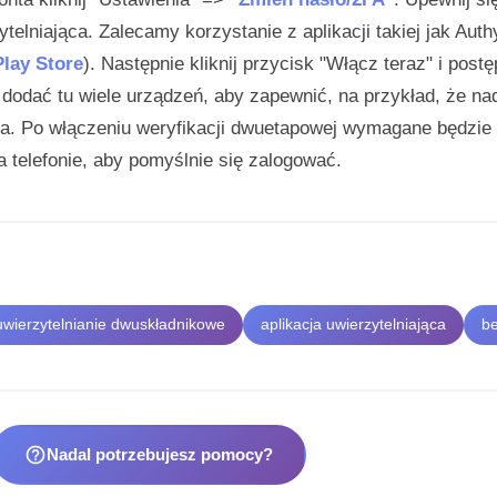
ytelniająca. Zalecamy korzystanie z aplikacji takiej jak Auth
Play Store
). Następnie kliknij przycisk "Włącz teraz" i post
dodać tu wiele urządzeń, aby zapewnić, na przykład, że na
nia. Po włączeniu weryfikacji dwuetapowej wymagane będzi
a telefonie, aby pomyślnie się zalogować.
uwierzytelnianie dwuskładnikowe
aplikacja uwierzytelniająca
b
help_outline
Nadal potrzebujesz pomocy?