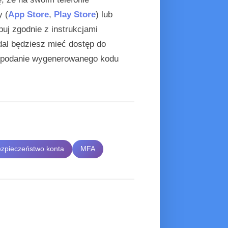
y (
App Store
,
Play Store
) lub
ępuj zgodnie z instrukcjami
dal będziesz mieć dostęp do
e podanie wygenerowanego kodu
ezpieczeństwo konta
MFA