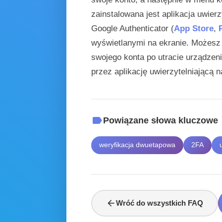
zainstalowana jest aplikacja uwierz
Google Authenticator (
App Store
,
wyświetlanymi na ekranie. Możesz 
swojego konta po utracie urządze
przez aplikację uwierzytelniającą n
label
Powiązane słowa kluczowe
weryfikacja dwuetapowa
2FA
arrow_back
Wróć do wszystkich FAQ