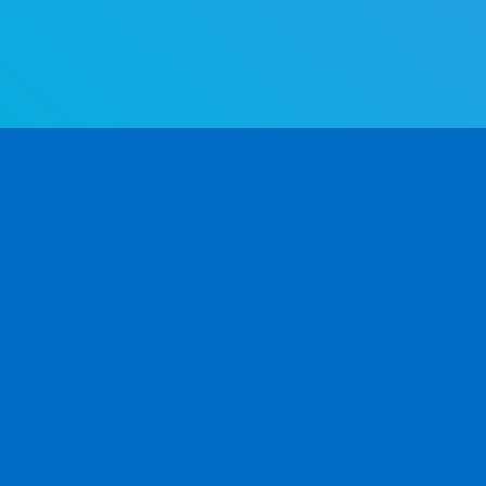
Världens mest avancerade API för könsbestämning. Fastställ kön
utifrån förnamn – snabbt och träffsäkert.
PRODUKT
UTVECKLARE