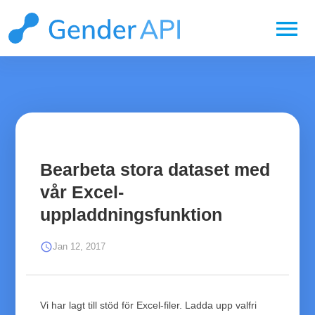
menu
Bearbeta stora dataset med
vår Excel-
uppladdningsfunktion
schedule
Jan 12, 2017
Vi har lagt till stöd för Excel-filer. Ladda upp valfri