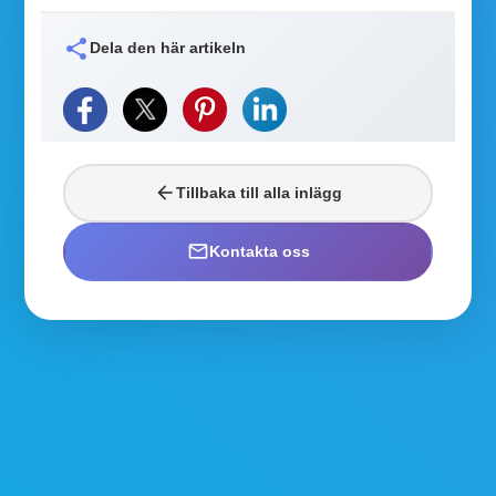
share
Dela den här artikeln
arrow_back
Tillbaka till alla inlägg
mail_outline
Kontakta oss