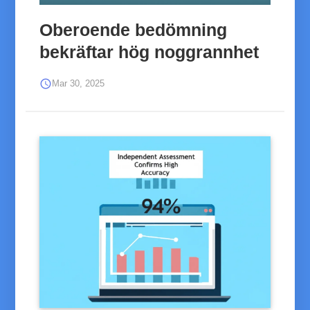
Oberoende bedömning
bekräftar hög noggrannhet
schedule
Mar 30, 2025