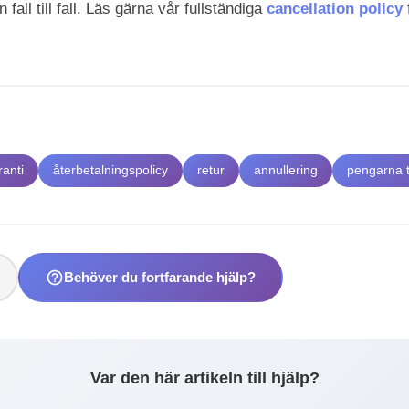
 fall till fall. Läs gärna vår fullständiga
cancellation policy
ranti
återbetalningspolicy
retur
annullering
pengarna t
help_outline
Behöver du fortfarande hjälp?
Var den här artikeln till hjälp?