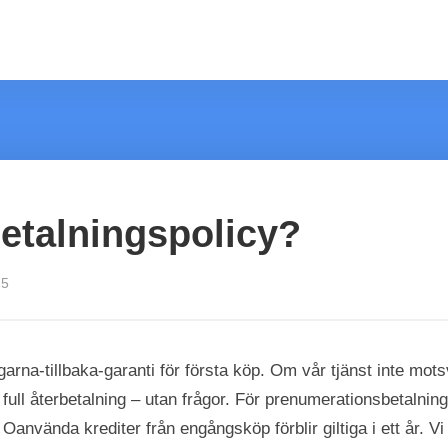
betalningspolicy?
25
arna‑tillbaka‑garanti för första köp. Om vår tjänst inte mot
 full återbetalning – utan frågor. För prenumerationsbetalni
. Oanvända krediter från engångsköp förblir giltiga i ett år. V