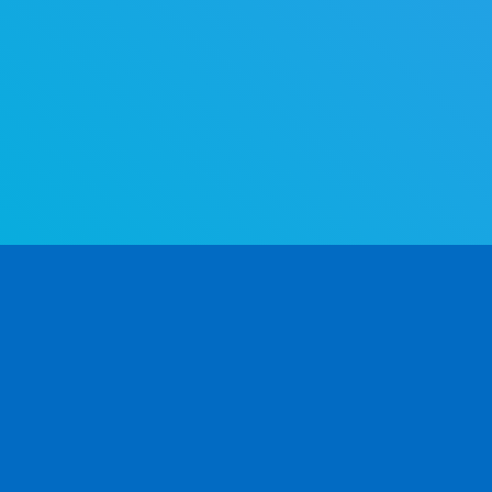
Världens mest avancerade API för könsbestämni