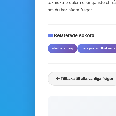
tekniska problem eller tjänstefel från
om du har några frågor.
label
Relaterade sökord
återbetalning
pengarna-tillbaka-ga
arrow_back
Tillbaka till alla vanliga frågor