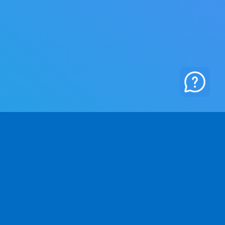
RETAG
JURIDISKT
 Oss
Integritetspolicy
ntakt
Villkor och