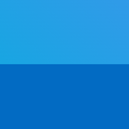
PRODUKT
UTVECKLARE
FÖ
Användningsområden
API Docs v2.0
Om
ng.
CSV / Excel
API Docs v1.0
Ko