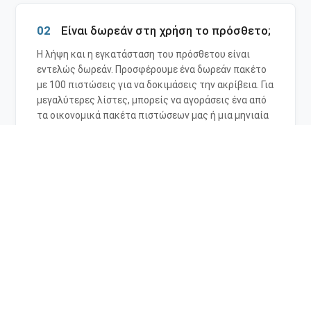
02
Είναι δωρεάν στη χρήση το πρόσθετο;
Η λήψη και η εγκατάσταση του πρόσθετου είναι
εντελώς δωρεάν. Προσφέρουμε ένα δωρεάν πακέτο
με 100 πιστώσεις για να δοκιμάσεις την ακρίβεια. Για
μεγαλύτερες λίστες, μπορείς να αγοράσεις ένα από
τα οικονομικά πακέτα πιστώσεων μας ή μια μηνιαία
συνδρομή.
03
Τι πληροφορίες θα λάβω πίσω;
Παρέχουμε τρεις βασικές στήλες:
Φύλο
(άνδρας,
γυναίκα, άγνωστο),
Ακρίβεια
(ένα ποσοστό
βεβαιότητας) και
Δείγματα
(πόσες εγγραφές
συγκρίναμε). Αυτή η διαφάνεια σε βοηθά να παίρνεις
αποφάσεις βασισμένες σε δεδομένα.