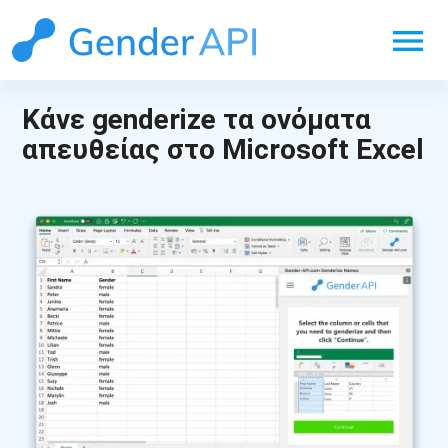
menu
Κάνε genderize τα ονόματα
απευθείας στο Microsoft Excel