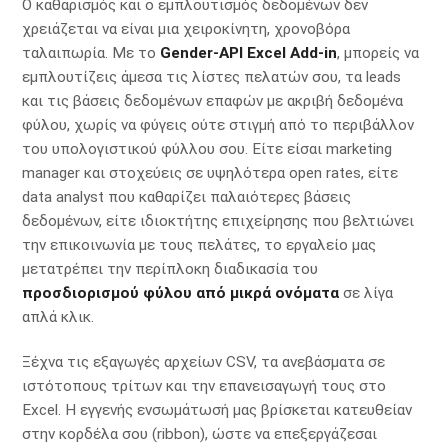
Ο καθαρισμός και ο εμπλουτισμός δεδομένων δεν
χρειάζεται να είναι μια χειροκίνητη, χρονοβόρα
ταλαιπωρία. Με το
Gender-API Excel Add-in
, μπορείς να
εμπλουτίζεις άμεσα τις λίστες πελατών σου, τα leads
και τις βάσεις δεδομένων επαφών με ακριβή δεδομένα
φύλου, χωρίς να φύγεις ούτε στιγμή από το περιβάλλον
του υπολογιστικού φύλλου σου. Είτε είσαι marketing
manager και στοχεύεις σε υψηλότερα open rates, είτε
data analyst που καθαρίζει παλαιότερες βάσεις
δεδομένων, είτε ιδιοκτήτης επιχείρησης που βελτιώνει
την επικοινωνία με τους πελάτες, το εργαλείο μας
μετατρέπει την περίπλοκη διαδικασία του
προσδιορισμού φύλου από μικρά ονόματα
σε λίγα
απλά κλικ.
Ξέχνα τις εξαγωγές αρχείων CSV, τα ανεβάσματα σε
ιστότοπους τρίτων και την επανεισαγωγή τους στο
Excel. Η εγγενής ενσωμάτωσή μας βρίσκεται κατευθείαν
στην κορδέλα σου (ribbon), ώστε να επεξεργάζεσαι