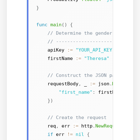
}
func
main
()
{
// Determine the gender of a fir
// -----------------------------
    apiKey 
:=
"YOUR_API_KEY"
// Get 
    firstName 
:=
"Theresa"
// Construct the JSON payload
    requestBody
,
 _ 
:=
 json
.
Marshal
(
m
"first_name"
:
 firstName
,
}
)
// Create the request
    req
,
 err 
:=
 http
.
NewRequest
(
"POS
if
 err 
!=
nil
{