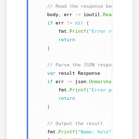
// Read the response body
    body
,
 err 
:=
 ioutil
.
ReadAll
(
resp
if
 err 
!=
nil
{
        fmt
.
Printf
(
"Error reading re
return
}
// Parse the JSON response
var
 result Response

if
 err 
:=
 json
.
Unmarshal
(
body
,
&
        fmt
.
Printf
(
"Error parsing JS
return
}
// Output the result
    fmt
.
Printf
(
"Name: %s\n"
,
 result
.