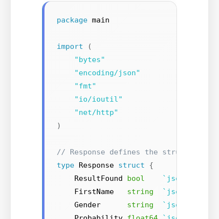
package
 main

import
(
"bytes"
"encoding/json"
"fmt"
"io/ioutil"
"net/http"
)
// Response defines the structure of
type
 Response 
struct
{
    ResultFound 
bool
`json:"resul
    FirstName   
string
`json:"first
    Gender      
string
`json:"gende
    Probability 
float64
`json:"proba