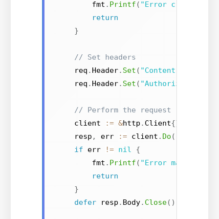
        fmt
.
Printf
(
"Error creating r
return
}
// Set headers
    req
.
Header
.
Set
(
"Content-Type"
,
"
    req
.
Header
.
Set
(
"Authorization"
,
// Perform the request
    client 
:=
&
http
.
Client
{}
    resp
,
 err 
:=
 client
.
Do
(
req
)
if
 err 
!=
nil
{
        fmt
.
Printf
(
"Error making req
return
}
defer
 resp
.
Body
.
Close
()