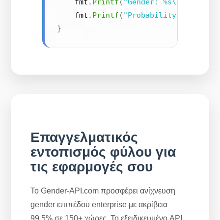
    fmt
.
Printf
(
"Gender: %s\n"
,
 resul
    fmt
.
Printf
(
"Probability: %.2f\n"
}
Επαγγελματικός
εντοπισμός φύλου για
τις εφαρμογές σου
Το Gender-API.com προσφέρει ανίχνευση
gender επιπέδου enterprise με ακρίβεια
99,5% σε 150+ χώρες. Το εξειδικευμένο API