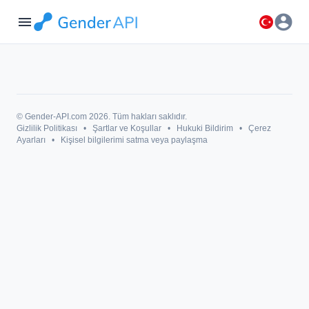
account_circle
menu
© Gender-API.com 2026. Tüm hakları saklıdır.
Gizlilik Politikası
•
Şartlar ve Koşullar
•
Hukuki Bildirim
•
Çerez
Ayarları
•
Kişisel bilgilerimi satma veya paylaşma