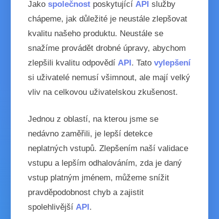
Jako
společnost
poskytující
API
služby
chápeme, jak důležité je neustále zlepšovat
kvalitu našeho produktu. Neustále se
snažíme provádět drobné úpravy, abychom
zlepšili kvalitu odpovědí
API
. Tato
vylepšení
si uživatelé nemusí všimnout, ale mají velký
vliv na celkovou uživatelskou zkušenost.
Jednou z oblastí, na kterou jsme se
nedávno zaměřili, je lepší detekce
neplatných vstupů. Zlepšením naší validace
vstupu a lepším odhalováním, zda je daný
vstup platným jménem, můžeme snížit
pravděpodobnost chyb a zajistit
spolehlivější
API
.