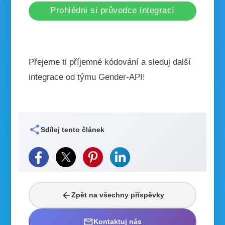
Prohlédni si průvodce integrací
Přejeme ti příjemné kódování a sleduj další
integrace od týmu Gender-API!
share
Sdílej tento článek
arrow_back
Zpět na všechny příspěvky
mail_outline
Kontaktuj nás