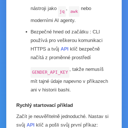
nástroji jako
,
nebo
jq
awk
moderními AI agenty.
Bezpečné hned od začátku
: CLI
používá pro veškerou komunikaci
HTTPS a tvůj
API
klíč bezpečně
načítá z proměnné prostředí
, takže nemusíš
GENDER_API_KEY
mít tajné údaje napevno v příkazech
ani v historii bashi.
Rychlý startovací příklad
Začít je neuvěřitelně jednoduché. Nastav si
svůj
API
klíč a pošli svůj první příkaz: