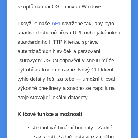
skriptů na macOS, Linuxu i Windows.
I když je naše
API
navržené tak, aby bylo
snadno dostupné přes cURL nebo jakéhokoli
standardního HTTP klienta, správa
autentizačních hlaviček a parsování
„surových“ JSON odpovědí v shellu může
být občas trochu otravné. Nový CLI klient
tyhle detaily řeší za tebe — umožní ti psát
výkonné one-linery a snadno se napojit na
tvoje stávající lokální datasety.
Klíčové funkce a možnosti
Jednotlivé binární hodnoty
: Žádné
závislosti, žádné instalace za běhu