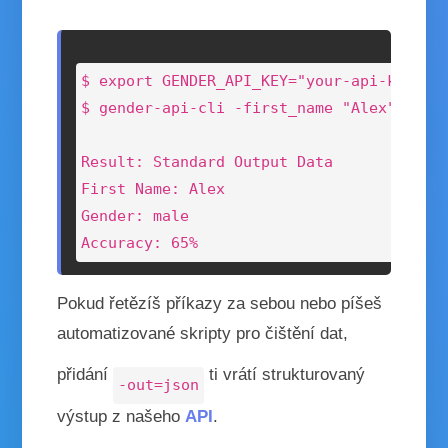
$ export GENDER_API_KEY="your-api-key-her
$ gender-api-cli -first_name "Alex" -coun
Result: Standard Output Data

First Name: Alex

Gender: male

Accuracy: 65%
Pokud řetězíš příkazy za sebou nebo píšeš
automatizované skripty pro čištění dat,
přidání
ti vrátí strukturovaný
-out=json
výstup z našeho
API
.