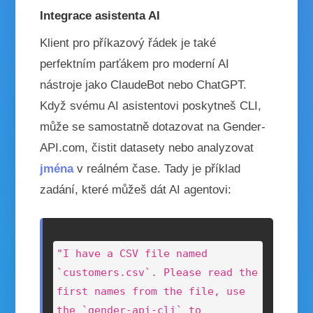
Integrace asistenta AI
Klient pro příkazový řádek je také
perfektním parťákem pro moderní AI
nástroje jako ClaudeBot nebo ChatGPT.
Když svému AI asistentovi poskytneš CLI,
může se samostatně dotazovat na Gender-
API.com, čistit datasety nebo analyzovat
jména
v reálném čase. Tady je příklad
zadání, které můžeš dát AI agentovi:
"I have a CSV file named 
`customers.csv`. Please read the 
first names from the file, use 
the `gender-api-cli` to 