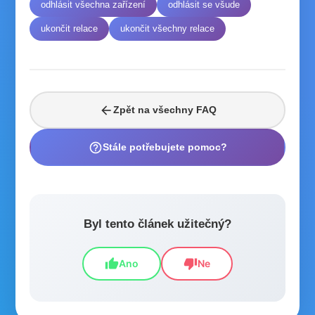
odhlásit všechna zařízení
odhlásit se všude
ukončit relace
ukončit všechny relace
arrow_back
Zpět na všechny FAQ
help_outline
Stále potřebujete pomoc?
Byl tento článek užitečný?
thumb_up
thumb_down
Ano
Ne