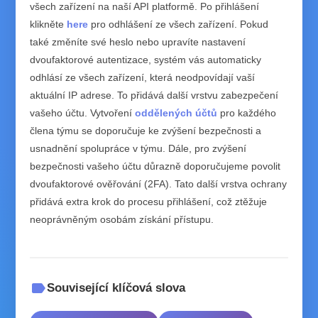
všech zařízení na naší API platformě. Po přihlášení
klikněte
here
pro odhlášení ze všech zařízení. Pokud
také změníte své heslo nebo upravíte nastavení
dvoufaktorové autentizace, systém vás automaticky
odhlásí ze všech zařízení, která neodpovídají vaší
aktuální IP adrese. To přidává další vrstvu zabezpečení
vašeho účtu. Vytvoření
oddělených účtů
pro každého
člena týmu se doporučuje ke zvýšení bezpečnosti a
usnadnění spolupráce v týmu. Dále, pro zvýšení
bezpečnosti vašeho účtu důrazně doporučujeme povolit
dvoufaktorové ověřování (2FA). Tato další vrstva ochrany
přidává extra krok do procesu přihlášení, což ztěžuje
neoprávněným osobám získání přístupu.
label
Související klíčová slova