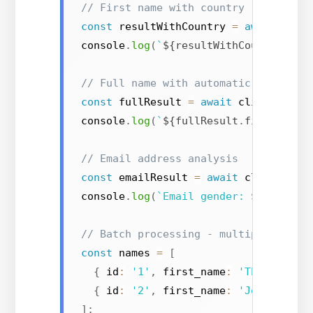
// First name with country (e.g., "A
const
 resultWithCountry 
=
await
 clie
console
.
log
(
`
${
resultWithCountry
.
fir
// Full name with automatic first/la
const
 fullResult 
=
await
 client
.
getB
console
.
log
(
`
${
fullResult
.
first_name
// Email address analysis
const
 emailResult 
=
await
 client
.
get
console
.
log
(
`
Email gender: 
${
emailRe
// Batch processing - multiple names
const
 names 
=
[
{
 id
:
'1'
,
 first_name
:
'Theresa'
,
 
{
 id
:
'2'
,
 first_name
:
'John'
,
 cou
]
;