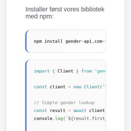
Installer først vores bibliotek
med npm:
npm install gender-api.com-client --
import
{
 Client 
}
from
'gender-api.c
const
 client 
=
new
Client
(
'your-api-
// Simple gender lookup
const
 result 
=
await
 client
.
getByFir
console
.
log
(
`
${
result
.
first_name
}
 is