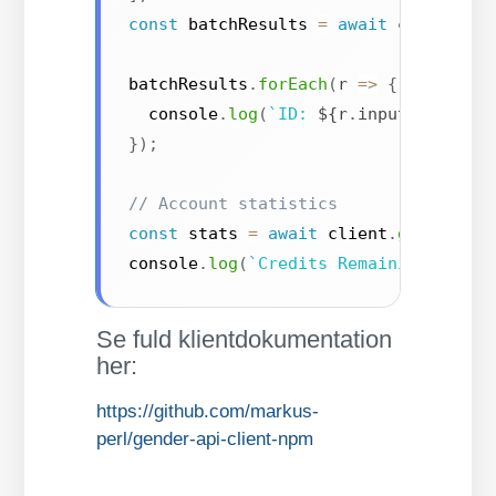
const
 batchResults 
=
await
 client
.
ge
batchResults
.
forEach
(
r
=>
{
  console
.
log
(
`
ID: 
${
r
.
input
.
id
}
, Ge
}
)
;
// Account statistics
const
 stats 
=
await
 client
.
getStatis
console
.
log
(
`
Credits Remaining: 
${
st
Se fuld klientdokumentation
her:
https://github.com/markus-
perl/gender-api-client-npm