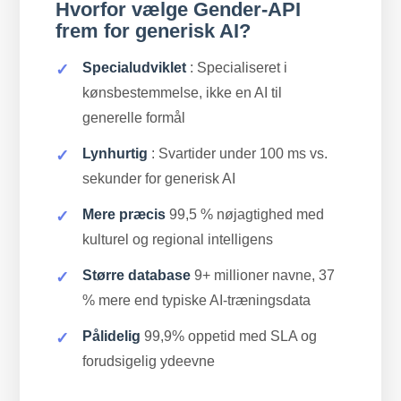
Hvorfor vælge Gender-API
frem for generisk AI?
Specialudviklet
: Specialiseret i
kønsbestemmelse, ikke en AI til
generelle formål
Lynhurtig
: Svartider under 100 ms vs.
sekunder for generisk AI
Mere præcis
99,5 % nøjagtighed med
kulturel og regional intelligens
Større database
9+ millioner navne, 37
% mere end typiske AI-træningsdata
Pålidelig
99,9% oppetid med SLA og
forudsigelig ydeevne