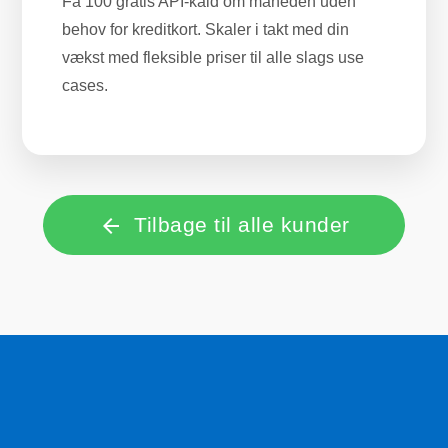
Få 100 gratis API-kald om måneden uden
behov for kreditkort. Skaler i takt med din
vækst med fleksible priser til alle slags use
cases.
Tilbage til alle kunder
arrow_back