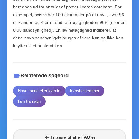
beregnes ud fra antallet af poster i vores database. For
eksempel, hvis vi har 100 eksempler på et navn, hvor 96
er kvinder, og 4 er mænd, er nøjagtigheden 96% (eller en
0,96 sandsynlighed). En lav nøjagtighed indikerer, at
dette navn sandsynligvis bruges af flere køn og ikke kan
knyttes til et bestemt køn.
label
Relaterede søgeord
Navn mand eller kvinde
kønsbestemmer
køn fra navn
arrow_back
Tilbage til alle FAQ'er