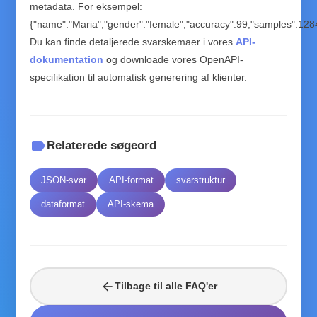
metadata. For eksempel:
{"name":"Maria","gender":"female","accuracy":99,"samples":1284
Du kan finde detaljerede svarskemaer i vores
API-
dokumentation
og downloade vores OpenAPI-
specifikation til automatisk generering af klienter.
label
Relaterede søgeord
JSON-svar
API-format
svarstruktur
dataformat
API-skema
arrow_back
Tilbage til alle FAQ'er