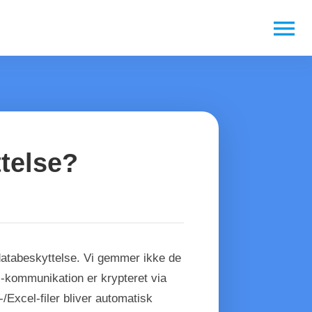
menu
ttelse?
 databeskyttelse. Vi gemmer ikke de
PI-kommunikation er krypteret via
/Excel-filer bliver automatisk