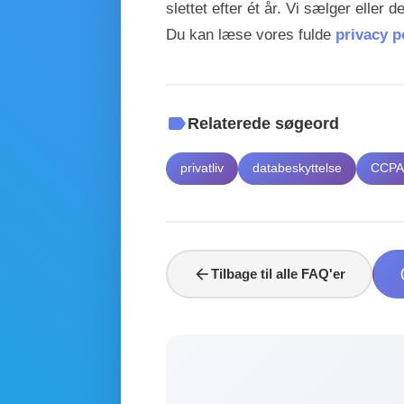
slettet efter ét år. Vi sælger eller
Du kan læse vores fulde
privacy p
label
Relaterede søgeord
privatliv
databeskyttelse
CCP
arrow_back
he
Tilbage til alle FAQ'er