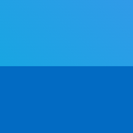
PRODUKT
UDVIKLERE
VI
Anvendelsesområder
API Dokumentation v2.0
Om
se.
CSV / Excel
API Dokumentation v1.0
Ko