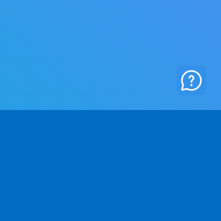
RKSOMHED
JURIDISK
 Os
Privatlivspolitik
ntakt
Vilkår og betingelser