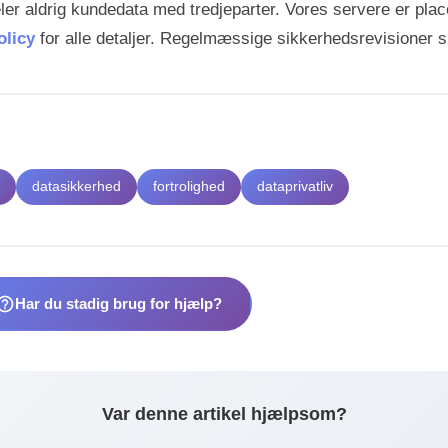
 deler aldrig kundedata med tredjeparter. Vores servere er pla
olicy
for alle detaljer. Regelmæssige sikkerhedsrevisioner si
A
datasikkerhed
fortrolighed
dataprivatliv
lp_outline
Har du stadig brug for hjælp?
Var denne artikel hjælpsom?