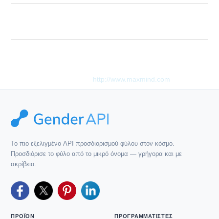
Invalid label given. A label must be a string
Description
between 2 and 30 chars.
This product includes GeoLite2 data created by MaxMind,
available from
http://www.maxmind.com
.
Το πιο εξελιγμένο API προσδιορισμού φύλου στον κόσμο.
Προσδιόρισε το φύλο από το μικρό όνομα — γρήγορα και με
ακρίβεια.
ΠΡΟΪΌΝ
ΠΡΟΓΡΑΜΜΑΤΙΣΤΈΣ