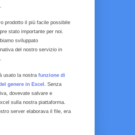
.
o prodotto il più facile possibile
re stato importante per noi.
biamo sviluppato
nativa del nostro servizio in
.
ià usato la nostra
funzione di
el genere in Excel
. Senza
tiva, dovevate salvare e
 Excel sulla nostra piattaforma.
tro server elaborava il file, era