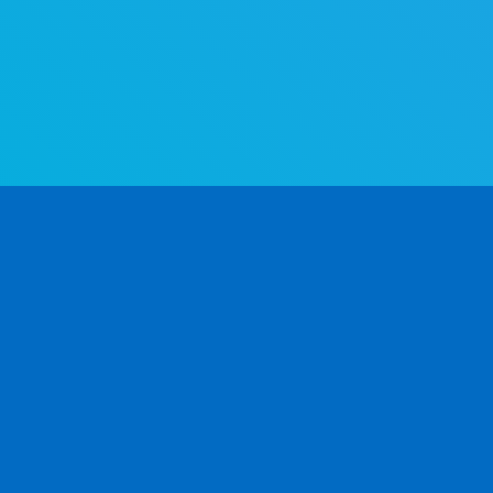
L'API di determinazione del genere più avanzata 
mondo. Determina il genere a partire dal nome —
modo rapido e preciso.