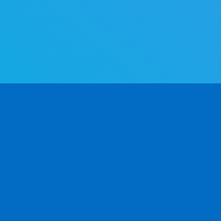
PRODOTTO
SVILUPPATORI
A
Casi d'uso
Documentazione API
al
 in
v2.0
CSV / Excel
Documentazione API
Clienti API
v1.0