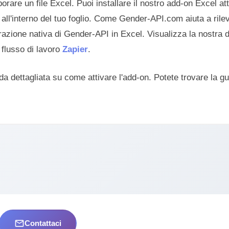
orare un file Excel. Puoi installare il nostro add-on Excel at
e all'interno del tuo foglio. Come Gender-API.com aiuta a rilev
razione nativa di Gender-API in Excel. Visualizza la nostr
flusso di lavoro
Zapier
.
da dettagliata su come attivare l'add-on. Potete trovare la 
mail_outline
Contattaci