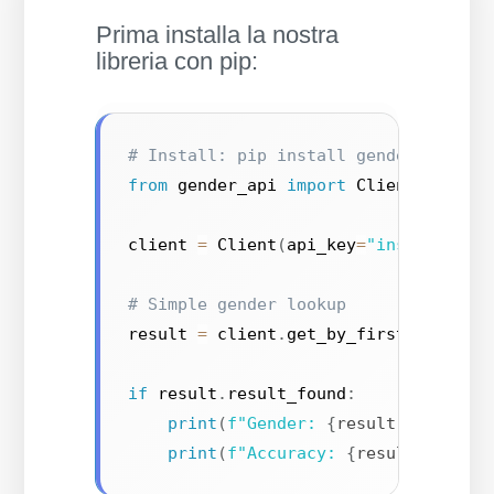
Prima installa la nostra
libreria con pip:
# Install: pip install gender-api-cl
from
 gender_api 
import
 Client

client 
=
 Client
(
api_key
=
"insert your
# Simple gender lookup
result 
=
 client
.
get_by_first_name
(
"k
if
 result
.
result_found
:
print
(
f"Gender: 
{
result
.
gender
}
"
print
(
f"Accuracy: 
{
result
.
accura