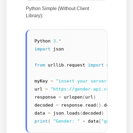
Python Simple (Without Client
Library):
Python 
3
.
*
import
 json

from
 urllib
.
request 
import
 urlopen

myKey 
=
"insert your server key here
url 
=
"https://gender-api.com/get?ke
response 
=
 urlopen
(
url
)
decoded 
=
 response
.
read
(
)
.
decode
(
'ut
data 
=
 json
.
loads
(
decoded
)
print
(
"Gender: "
+
 data
[
"gender"
]
)
;