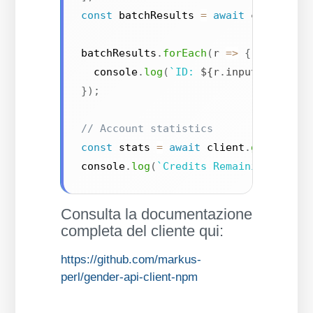
const
 batchResults 
=
await
 client
.
ge
batchResults
.
forEach
(
r
=>
{
  console
.
log
(
`
ID: 
${
r
.
input
.
id
}
, Ge
}
)
;
// Account statistics
const
 stats 
=
await
 client
.
getStatis
console
.
log
(
`
Credits Remaining: 
${
st
Consulta la documentazione
completa del cliente qui:
https://github.com/markus-
perl/gender-api-client-npm