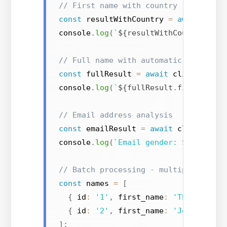
// First name with country (e.g., "A
const
 resultWithCountry 
=
await
 clie
console
.
log
(
`
${
resultWithCountry
.
fir
// Full name with automatic first/la
const
 fullResult 
=
await
 client
.
getB
console
.
log
(
`
${
fullResult
.
first_name
// Email address analysis
const
 emailResult 
=
await
 client
.
get
console
.
log
(
`
Email gender: 
${
emailRe
// Batch processing - multiple names
const
 names 
=
[
{
 id
:
'1'
,
 first_name
:
'Theresa'
,
 
{
 id
:
'2'
,
 first_name
:
'John'
,
 cou
]
;