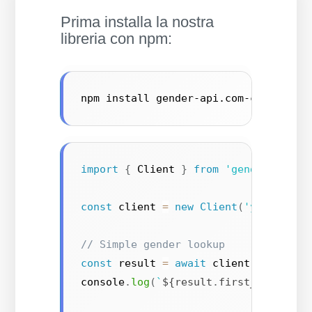
Prima installa la nostra
libreria con npm:
npm install gender-api.com-client --
import
{
 Client 
}
from
'gender-api.c
const
 client 
=
new
Client
(
'your-api-
// Simple gender lookup
const
 result 
=
await
 client
.
getByFir
console
.
log
(
`
${
result
.
first_name
}
 is