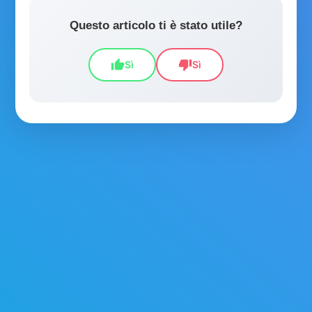
Questo articolo ti è stato utile?
thumb_up
thumb_down
Sì
Sì