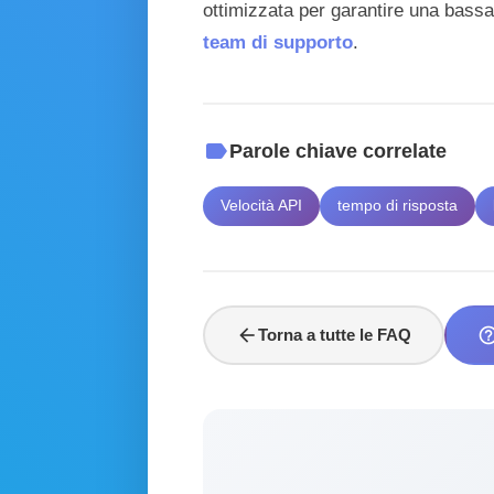
ottimizzata per garantire una bassa 
team di supporto
.
label
Parole chiave correlate
Velocità API
tempo di risposta
arrow_back
help_out
Torna a tutte le FAQ