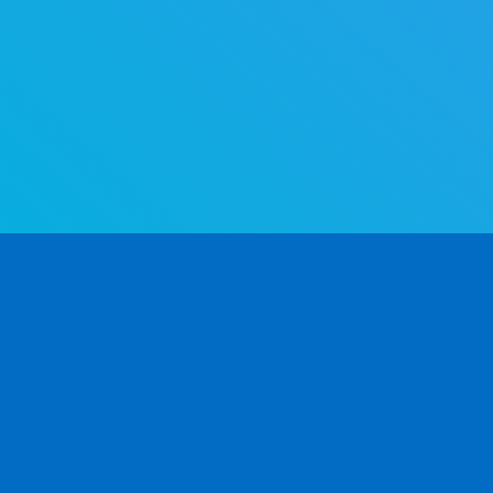
L'API di determinazione del genere più avanzata 
mondo. Determina il genere a partire dal nome —