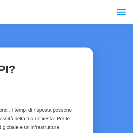
menu
API?
condi. I tempi di risposta possono
ssità della tua richiesta. Per le
globale e un’infrastruttura