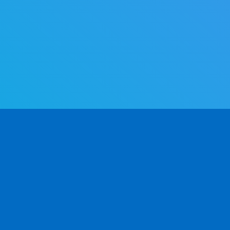
PRODOTTO
SVILUPPATORI
AZ
Casi d'uso
Documentazione API
Ch
v2.0
al
CSV / Excel
Co
 in