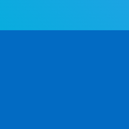
世界で最も高度な性別判定API。名前から、速く正確に性別を判定し
よう。
プロダクト
開発者向け