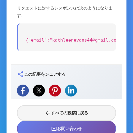
リクエストに対するレスポンスは次のようになりま
す:
{"email":"kathleenevans44@gmail.com","la
share
この記事をシェアする
arrow_back
すべての投稿に戻る
mail_outline
お問い合わせ