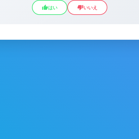
thumb_up
thumb_down
はい
いいえ