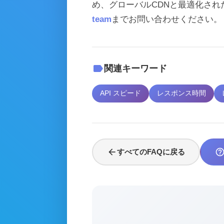
め、グローバルCDNと最適化さ
team
までお問い合わせください。
label
関連キーワード
API スピード
レスポンス時間
arrow_back
help_outli
すべてのFAQに戻る