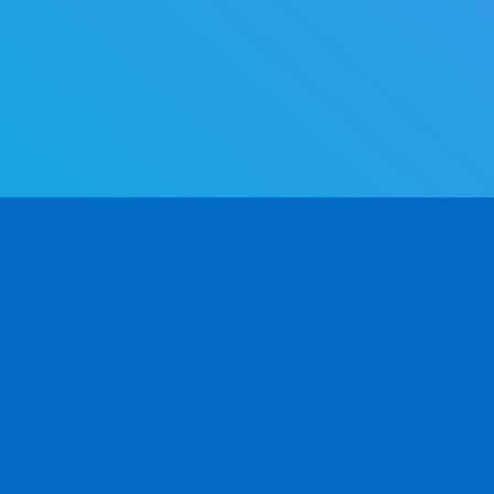
プロダクト
開発者向け
会
活用例
API ドキュメント v2.0
会
正確
CSV / Excel
API ドキュメント v1.0
お
API クライアント
よくある質問
写