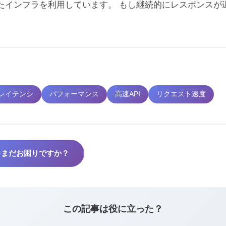
れたインフラを利用しています。 もし継続的にレスポンスが
レイテンシ
パフォーマンス
高速API
リクエスト速度
ne
まだお困りですか？
この記事は役に立った？