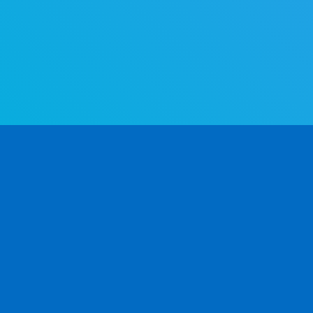
世界で最も高度な性別判定API。名前から、速く
に性別を判定しよう。