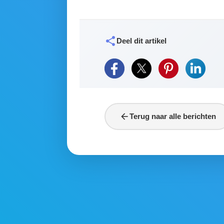
share
Deel dit artikel
arrow_back
Terug naar alle berichten