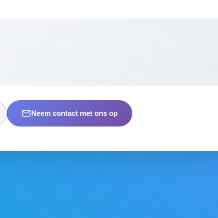
mail_outline
Neem contact met ons op