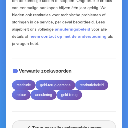
om toekomstige kosten te stoppen. Ongebruikte credits
van eenmalige aankopen blijven één jaar geldig. We
bieden ook restituties voor technische problemen of
storingen in de service, per geval beoordeeld. Lees
alsjeblieft ons volledige
annuleringsbeleid
voor alle
details of
neem contact op met de ondersteuning
als
je vragen hebt.
label
Verwante zoekwoorden
restitutie
geld-terug-garantie
restitutiebeleid
retour
annulering
geld terug
arrow_back
Terug naar alle veelgestelde vragen