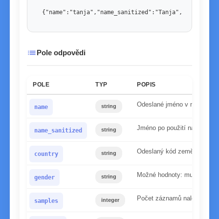
{"name":"tanja","name_sanitized":"Tanja","country":
list
Pole odpovědi
POLE
TYP
POPIS
Odeslané jméno v malých p
string
name
Jméno po použití našeho nor
string
name_sanitized
Odeslaný kód země
string
country
Možné hodnoty: mužské, že
string
gender
Počet záznamů nalezených v
integer
samples