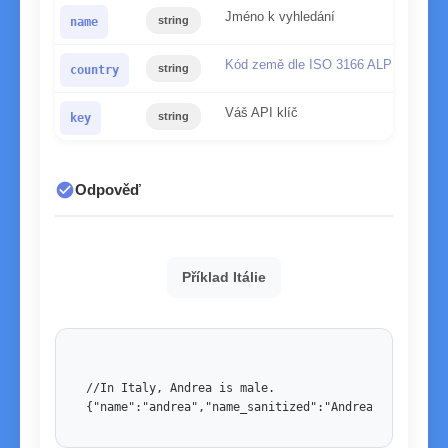
Jméno k vyhledání
string
name
Kód země dle ISO 3166 ALPHA-2
string
country
Váš API klíč
string
key
check_circle
Odpověď
Příklad Itálie
//In Italy, Andrea is male. 

{"name":"andrea","name_sanitized":"Andrea","country