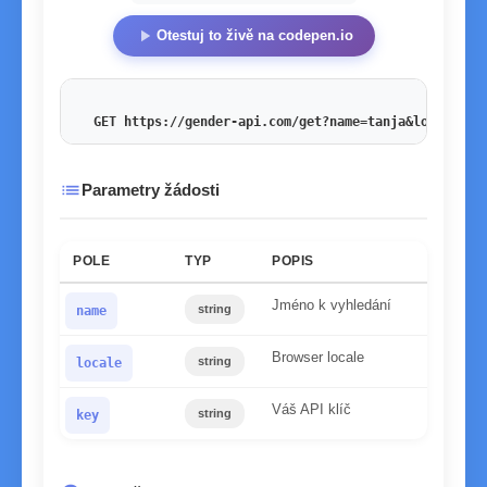
play_arrow
Otestuj to živě na codepen.io
GET https://gender-api.com/get?name=tanja&locale=de
list
Parametry žádosti
POLE
TYP
POPIS
Jméno k vyhledání
string
name
Browser locale
string
locale
Váš API klíč
string
key