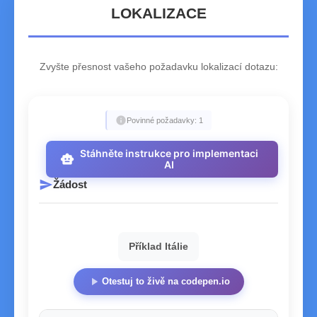
LOKALIZACE
Zvyšte přesnost vašeho požadavku lokalizací dotazu:
info
Povinné požadavky: 1
Stáhněte instrukce pro implementaci
smart_toy
AI
send
Žádost
Příklad Itálie
play_arrow
Otestuj to živě na codepen.io