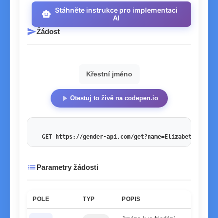
Stáhněte instrukce pro implementaci
smart_toy
AI
send
Žádost
Křestní jméno
play_arrow
Otestuj to živě na codepen.io
GET https://gender-api.com/get?name=Elizabeth
&key=<
list
Parametry žádosti
POLE
TYP
POPIS