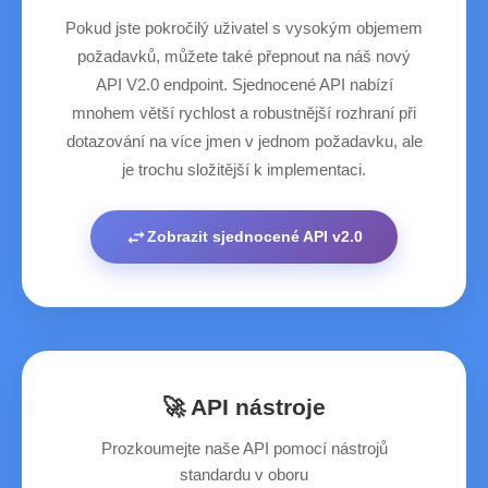
Pokud jste pokročilý uživatel s vysokým objemem
požadavků, můžete také přepnout na náš nový
API V2.0 endpoint. Sjednocené API nabízí
mnohem větší rychlost a robustnější rozhraní při
dotazování na více jmen v jednom požadavku, ale
je trochu složitější k implementaci.
swap_horiz
Zobrazit sjednocené API v2.0
🚀 API nástroje
Prozkoumejte naše API pomocí nástrojů
standardu v oboru