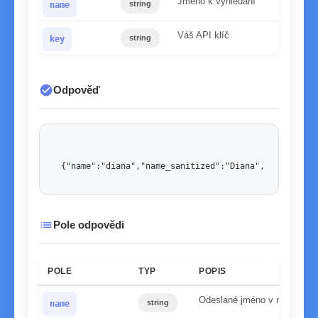
Jméno k vyhledání
string
name
Váš API klíč
string
key
check_circle
Odpověď
{"name":"diana","name_sanitized":"Diana","gender":"
list
Pole odpovědi
POLE
TYP
POPIS
Odeslané jméno v malých p
string
name