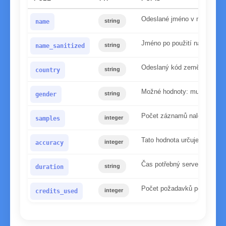
Odeslané jméno v malých p
string
name
Jméno po použití našeho nor
string
name_sanitized
Odeslaný kód země
string
country
Možné hodnoty: mužské, že
string
gender
Počet záznamů nalezených v
integer
samples
Tato hodnota určuje spolehl
integer
accuracy
Čas potřebný serveru ke zp
string
duration
Počet požadavků použitých p
integer
credits_used