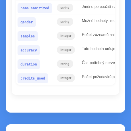
Jméno po použití našeho nor
string
name_sanitized
Možné hodnoty: mužské, že
string
gender
Počet záznamů nalezených v
integer
samples
Tato hodnota určuje spolehl
integer
accuracy
Čas potřebný serveru ke zp
string
duration
Počet požadavků použitých p
integer
credits_used