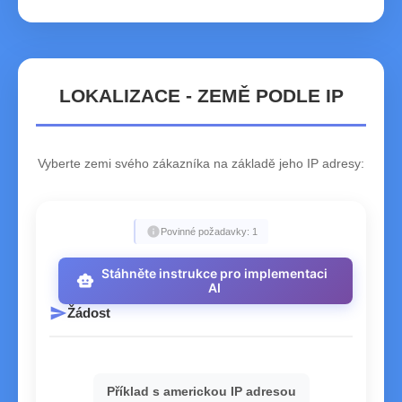
LOKALIZACE - ZEMĚ PODLE IP
Vyberte zemi svého zákazníka na základě jeho IP adresy:
info
Povinné požadavky: 1
Stáhněte instrukce pro implementaci
smart_toy
AI
send
Žádost
Příklad s americkou IP adresou