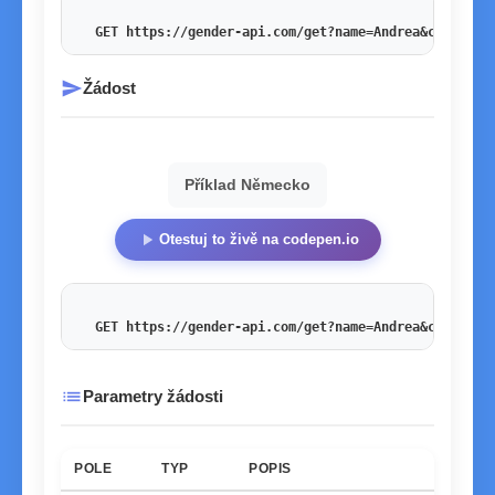
GET https://gender-api.com/get?name=Andrea&country=
send
Žádost
Příklad Německo
play_arrow
Otestuj to živě na codepen.io
GET https://gender-api.com/get?name=Andrea&country=
list
Parametry žádosti
POLE
TYP
POPIS