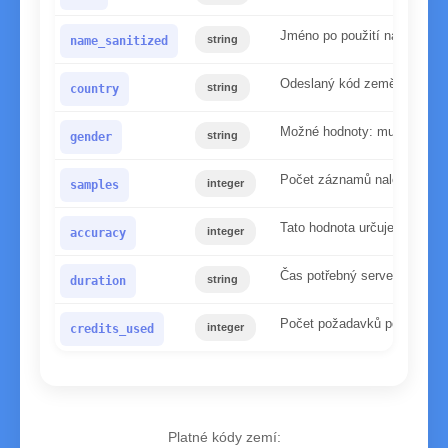
Jméno po použití našeho nor
string
name_sanitized
Odeslaný kód země
string
country
Možné hodnoty: mužské, že
string
gender
Počet záznamů nalezených v
integer
samples
Tato hodnota určuje spolehl
integer
accuracy
Čas potřebný serveru ke zp
string
duration
Počet požadavků použitých p
integer
credits_used
Platné kódy zemí: