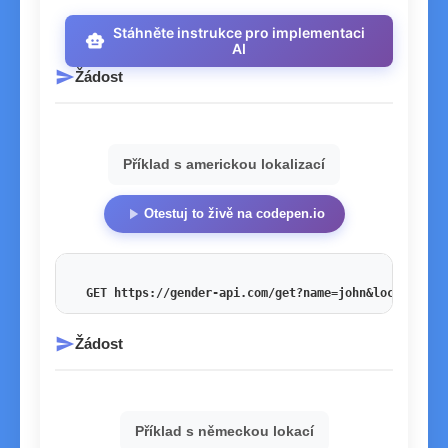
Stáhněte instrukce pro implementaci
smart_toy
AI
send
Žádost
Příklad s americkou lokalizací
play_arrow
Otestuj to živě na codepen.io
GET https://gender-api.com/get?name=john&locale=en_
send
Žádost
Příklad s německou lokací