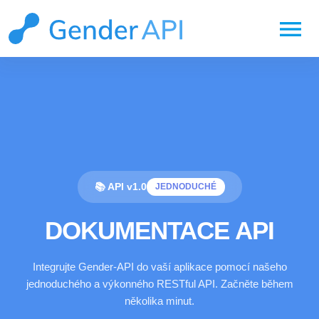
menu
📚 API v1.0
JEDNODUCHÉ
DOKUMENTACE API
Integrujte Gender-API do vaší aplikace pomocí našeho
jednoduchého a výkonného RESTful API. Začněte během
několika minut.