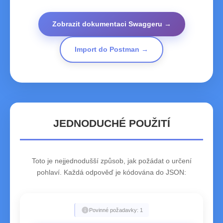
Zobrazit dokumentaci Swaggeru →
Import do Postman →
JEDNODUCHÉ POUŽITÍ
Toto je nejjednodušší způsob, jak požádat o určení
pohlaví. Každá odpověď je kódována do JSON:
info
Povinné požadavky: 1