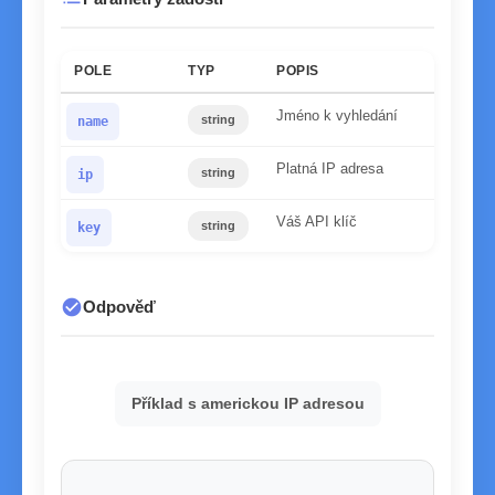
POLE
TYP
POPIS
Jméno k vyhledání
string
name
Platná IP adresa
string
ip
Váš API klíč
string
key
check_circle
Odpověď
Příklad s americkou IP adresou