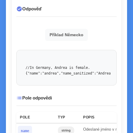
check_circle
Odpověď
Příklad Německo
//In Germany, Andrea is female. 

{"name":"andrea","name_sanitized":"Andrea","country
list
Pole odpovědi
POLE
TYP
POPIS
Odeslané jméno v malých p
string
name