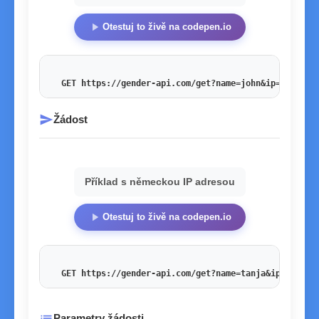
play_arrow
Otestuj to živě na codepen.io
GET https://gender-api.com/get?name=john&ip=54.201.
send
Žádost
Příklad s německou IP adresou
play_arrow
Otestuj to živě na codepen.io
GET https://gender-api.com/get?name=tanja&ip=178.27
list
Parametry žádosti