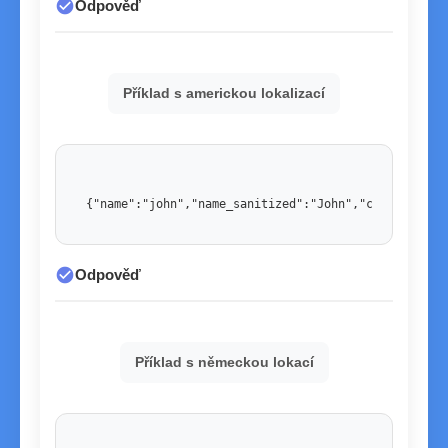
check_circle
Odpověď
Příklad s americkou lokalizací
{"name":"john","name_sanitized":"John","country":"U
check_circle
Odpověď
Příklad s německou lokací