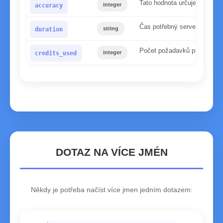
Tato hodnota určuje spolehl
integer
accuracy
Čas potřebný serveru ke zp
string
duration
Počet požadavků použitých p
integer
credits_used
DOTAZ NA VÍCE JMÉN
Někdy je potřeba načíst více jmen jedním dotazem: