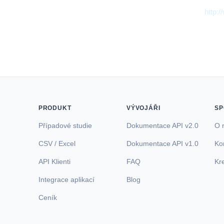
nuje data GeoLite2 vytvořená společností MaxMind, dostupná z
http:
PRODUKT
VÝVOJÁŘI
SP
Případové studie
Dokumentace API v2.0
O 
CSV / Excel
Dokumentace API v1.0
Ko
API Klienti
FAQ
Kre
Integrace aplikací
Blog
Ceník