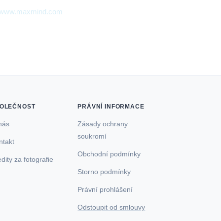
//www.maxmind.com
.
OLEČNOST
PRÁVNÍ INFORMACE
nás
Zásady ochrany
soukromí
ntakt
Obchodní podmínky
dity za fotografie
Storno podmínky
Právní prohlášení
Odstoupit od smlouvy