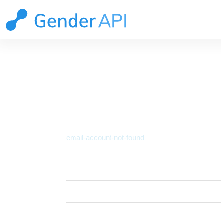
API DOKUMENT
Detaily problému
email-account-not-found
Status
email-account-not-foun
HTTP Status
400
Code
No Gender-API.com accou
Description
password.