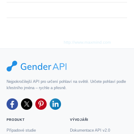
Description
Tento produkt zahrnuje data GeoLite2 vytvořená společností
MaxMind, dostupná z
http://www.maxmind.com
.
Nejpokročilejší API pro určení pohlaví na světě. Určete pohlaví podle
křestního jména – rychle a přesně.
PRODUKT
VÝVOJÁŘI
Případové studie
Dokumentace API v2.0