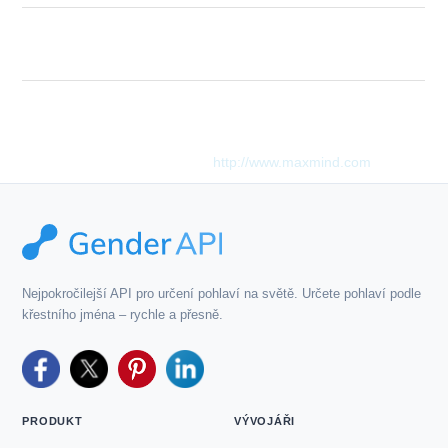
The "key" parameter is not set. Please
Description
create an account to fetch an API key.
Tento produkt zahrnuje data GeoLite2 vytvořená společností
MaxMind, dostupná z
http://www.maxmind.com
.
Nejpokročilejší API pro určení pohlaví na světě. Určete pohlaví podle
křestního jména – rychle a přesně.
PRODUKT
VÝVOJÁŘI