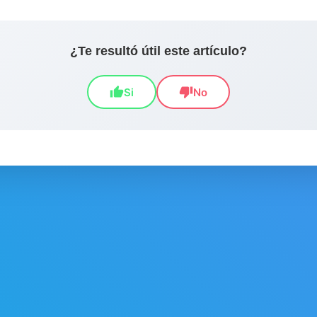
¿Te resultó útil este artículo?
thumb_up
thumb_down
Si
No