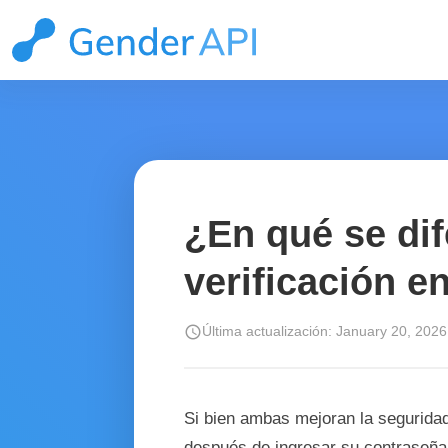
¿En qué se dif
verificación e
schedule
Última actualización: January 20, 2026
Si bien ambas mejoran la seguridad
después de ingresar su contraseña