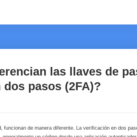
erencian las llaves de pa
n dos pasos (2FA)?
, funcionan de manera diferente. La verificación en dos pa
, generalmente un código desde una aplicación autenticador