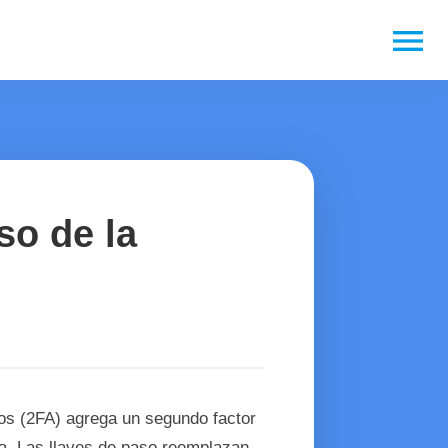
menu
so de la
sos (2FA) agrega un segundo factor
a. Las llaves de paso reemplazan