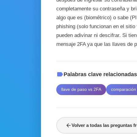
completamente su contraseña y brin
algo que es (biométrico) o sabe (P
phishing (solo funcionan en el siti
pueden adivinar ni descifrar. Si tie
mensaje 2FA ya que las llaves de 
label
Palabras clave relacionada
llave de paso vs 2FA
comparación 
arrow_back
Volver a todas las preguntas f