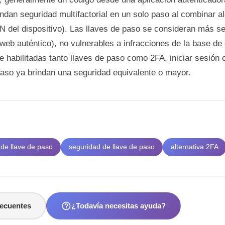
dan seguridad multifactorial en un solo paso al combinar al
IN del dispositivo). Las llaves de paso se consideran más s
o web auténtico), no vulnerables a infracciones de la base d
ne habilitadas tanto llaves de paso como 2FA, iniciar sesión 
paso ya brindan una seguridad equivalente o mayor.
s
de llave de paso
seguridad de llave de paso
alternativa 2FA
help_outline
recuentes
¿Todavía necesitas ayuda?