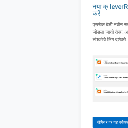
नया क् leverR
करें
प्रत्येक वेळी नवीन स
जोडला जातो तेव्हा, आ
संपर्काचे लिंग दर्शवते.
ज़ैपियर पर यह वर्कफ़्ल