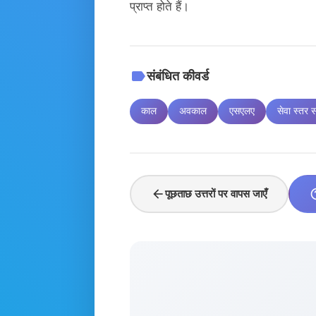
प्राप्त होते हैं।
label
संबंधित कीवर्ड
काल
अवकाल
एसएलए
सेवा स्तर
arrow_back
help_
पूछताछ उत्तरों पर वापस जाएँ