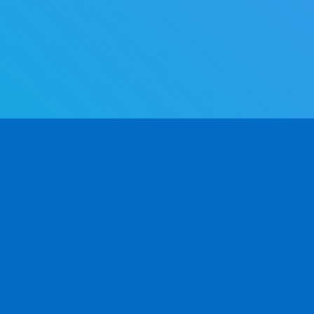
उत्पाद
डेवलपर्स
कंप
उपयोग के मामले
एपीआई दस्तावेज़ v2.0
हमार
़ और
सीएसवी / एक्सेल
एपीआई दस्तावेज़ v1.0
संपर
एपीआई क्लाइंट
अक्सर पूछे जाने वाले प्रश्न
Chi