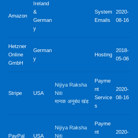
Ireland
&
System
2020-
Amazon
German
Emails
08-16
y
Hetzner
German
2018-
Online
Hosting
y
05-06
GmbH
Payme
Nijiya Raksha
nt
2020-
Stripe
USA
Niti
Service
08-16
मानक अनुबंध खंड
s
Payme
Nijiya Raksha
nt
2020-
PayPal
USA
Niti