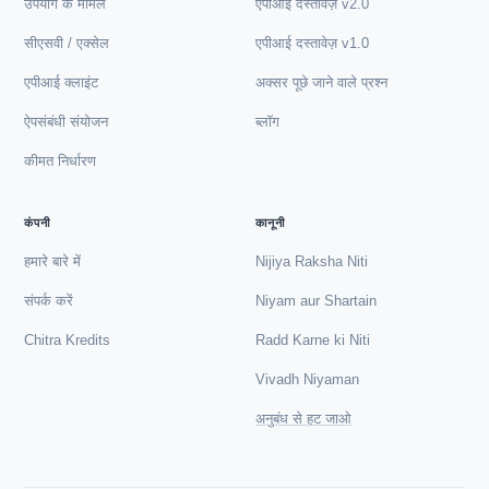
उपयोग के मामले
एपीआई दस्तावेज़ v2.0
सीएसवी / एक्सेल
एपीआई दस्तावेज़ v1.0
एपीआई क्लाइंट
अक्सर पूछे जाने वाले प्रश्न
ऐपसंबंधी संयोजन
ब्लॉग
कीमत निर्धारण
कंपनी
कानूनी
हमारे बारे में
Nijiya Raksha Niti
संपर्क करें
Niyam aur Shartain
Chitra Kredits
Radd Karne ki Niti
Vivadh Niyaman
अनुबंध से हट जाओ