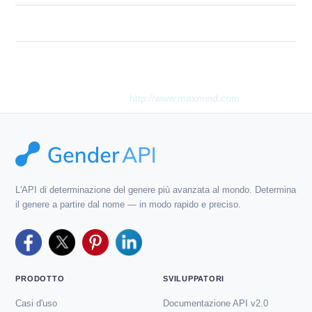
Description
Invalid or empty email address given.
Questo prodotto include i dati GeoLite2 creati da MaxMind,
disponibili su
http://www.maxmind.com
.
L'API di determinazione del genere più avanzata al mondo. Determina
il genere a partire dal nome — in modo rapido e preciso.
PRODOTTO
SVILUPPATORI
Casi d'uso
Documentazione API v2.0