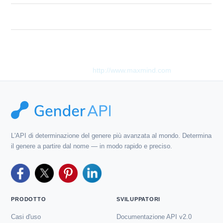
Description
API endpoint not found
Questo prodotto include i dati GeoLite2 creati da MaxMind,
disponibili su
http://www.maxmind.com
.
L'API di determinazione del genere più avanzata al mondo. Determina
il genere a partire dal nome — in modo rapido e preciso.
PRODOTTO
SVILUPPATORI
Casi d'uso
Documentazione API v2.0