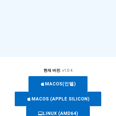
현재 버전:
v1.0.4
apple
MACOS(인텔)
apple
MACOS (APPLE SILICON)
laptop_windows
LINUX (AMD64)