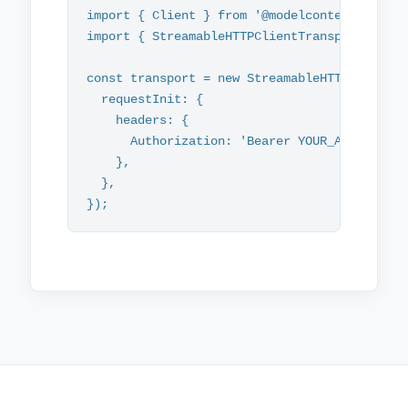
import { Client } from '@modelcontextprotoco
import { StreamableHTTPClientTransport } fro
const transport = new StreamableHTTPClientTr
  requestInit: {

    headers: {

      Authorization: 'Bearer YOUR_API_TOKEN',
    },

  },

});