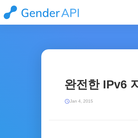
완전한 IPv6 
schedule
Jan 4, 2015