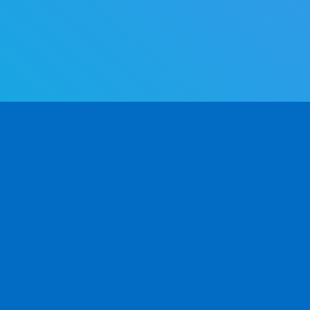
제품
개발자용
회
활용 사례
API 문서 v2.0
별을
CSV / Excel
API 문서 v1.0
API 클라이언트
자주 묻는 질문
앱 통합
블로그