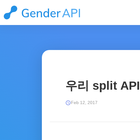
우리 split 
schedule
Feb 12, 2017