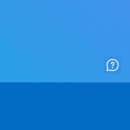
사
법적 고지