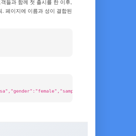
 고객들과 함께 첫 출시를 한 이후,
 줘. 페이지에 이름과 성이 결합된
sa","gender":"female","samples":8065,"accuracy":9