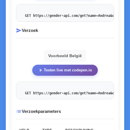
GET https://gender-api.com/get?name=Andrea&country=
send
Verzoek
Voorbeeld België
play_arrow
Testen live met codepen.io
GET https://gender-api.com/get?name=Andrea&country=
list
Verzoekparameters