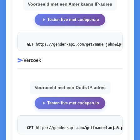
Voorbeeld met een Amerikaans IP-adres
play_arrow
Testen live met codepen.io
GET https://gender-api.com/get?name=john&ip=54.201.
send
Verzoek
Voorbeeld met een Duits IP-adres
play_arrow
Testen live met codepen.io
GET https://gender-api.com/get?name=tanja&ip=178.27