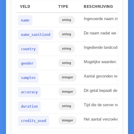
VELD
TYPE
BESCHRIJVING
Ingevoerde naam in kleine le
string
name
De naam nadat we onze norm
string
name_sanitized
Ingediende landcode
string
country
Mogelijke waarden: mannelijk
string
gender
Aantal gevonden records in
integer
samples
Dit getal bepaalt de betrou
integer
accuracy
Tijd die de server nodig had
string
duration
Het aantal verzoeken dat voo
integer
credits_used