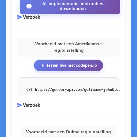
AI-implementatie-instructies
smart_toy
downloaden
send
Verzoek
Voorbeeld met een Amerikaanse
regioinstelling
play_arrow
Testen live met codepen.io
GET https://gender-api.com/get?name=john&locale=en_
send
Verzoek
Voorbeeld met een Duitse regioinstelling