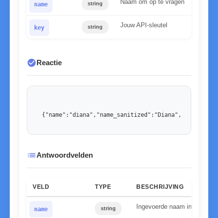
Naam om op te vragen
string
name
Jouw API-sleutel
string
key
check_circle
Reactie
{"name":"diana","name_sanitized":"Diana","gender":"
list
Antwoordvelden
VELD
TYPE
BESCHRIJVING
Ingevoerde naam in kleine le
string
name