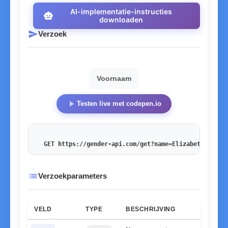
AI-implementatie-instructies
smart_toy
downloaden
send
Verzoek
Voornaam
play_arrow
Testen live met codepen.io
GET https://gender-api.com/get?name=Elizabeth
&key=<
list
Verzoekparameters
VELD
TYPE
BESCHRIJVING