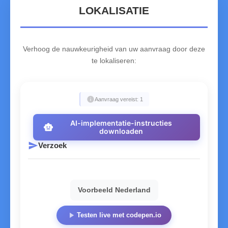
LOKALISATIE
Verhoog de nauwkeurigheid van uw aanvraag door deze
te lokaliseren:
info
Aanvraag vereist: 1
AI-implementatie-instructies
smart_toy
downloaden
send
Verzoek
Voorbeeld Nederland
play_arrow
Testen live met codepen.io