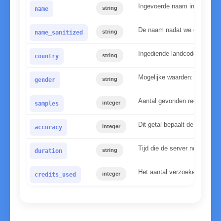
Ingevoerde naam in kleine le
string
name
De naam nadat we onze norm
string
name_sanitized
Ingediende landcode
string
country
Mogelijke waarden: mannelijk
string
gender
Aantal gevonden records in
integer
samples
Dit getal bepaalt de betrou
integer
accuracy
Tijd die de server nodig had
string
duration
Het aantal verzoeken dat voo
integer
credits_used