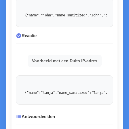
{"name":"john","name_sanitized":"John","country":"U
check_circle
Reactie
Voorbeeld met een Duits IP-adres
{"name":"tanja","name_sanitized":"Tanja","country":
list
Antwoordvelden