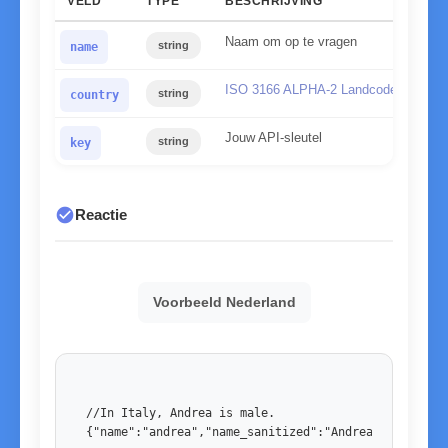
VELD
TYPE
BESCHRIJVING
Naam om op te vragen
string
name
ISO 3166 ALPHA-2 Landcode
string
country
Jouw API-sleutel
string
key
check_circle
Reactie
Voorbeeld Nederland
//In Italy, Andrea is male. 

{"name":"andrea","name_sanitized":"Andrea","country