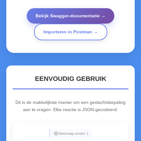
Bekijk Swagger‑documentatie →
Importeren in Postman →
EENVOUDIG GEBRUIK
Dit is de makkelijkste manier om een geslachtsbepaling
aan te vragen. Elke reactie is JSON-gecodeerd:
info
Aanvraag vereist: 1