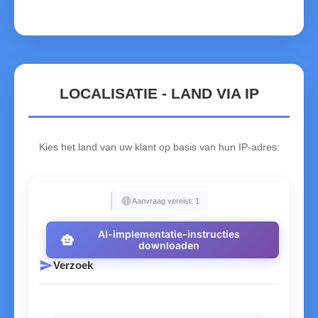
ZW
Zimbabwe
LOCALISATIE - LAND VIA IP
Kies het land van uw klant op basis van hun IP-adres:
info
Aanvraag vereist: 1
AI-implementatie-instructies
smart_toy
downloaden
send
Verzoek