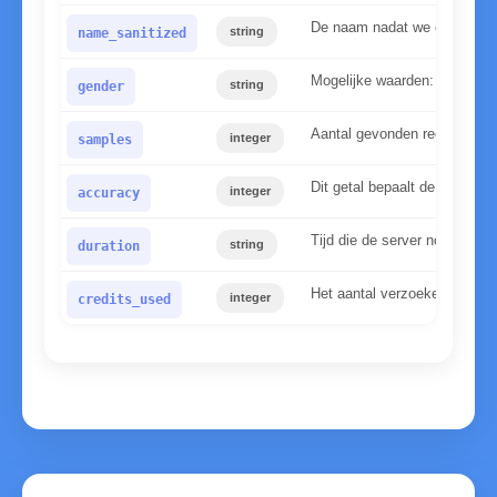
De naam nadat we onze norm
string
name_sanitized
Mogelijke waarden: mannelijk
string
gender
Aantal gevonden records in
integer
samples
Dit getal bepaalt de betrou
integer
accuracy
Tijd die de server nodig had
string
duration
Het aantal verzoeken dat voo
integer
credits_used