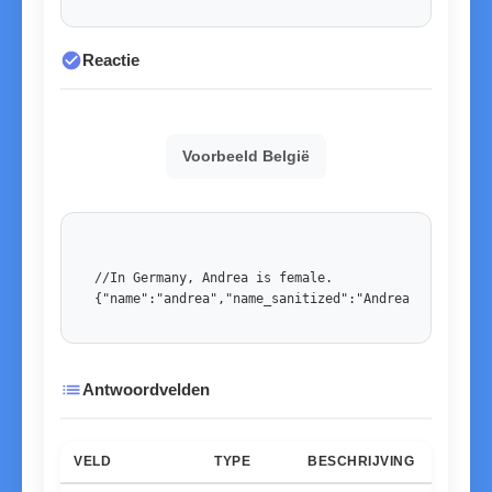
check_circle
Reactie
Voorbeeld België
//In Germany, Andrea is female. 

{"name":"andrea","name_sanitized":"Andrea","country
list
Antwoordvelden
VELD
TYPE
BESCHRIJVING