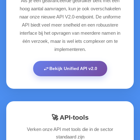
Als je een geavanceerde gebruiker bent met een
hoog aantal aanvragen, kun je ook overschakelen
naar onze nieuwe API V2.0-endpoint. De uniforme
API biedt veel meer snelheid en een robuustere
interface bij het opvragen van meerdere namen in
één verzoek, maar is wel iets complexer om te
implementeren.
swap_horiz
Bekijk Unified API v2.0
🚀 API‑tools
Verken onze API met tools die in de sector
standaard zijn