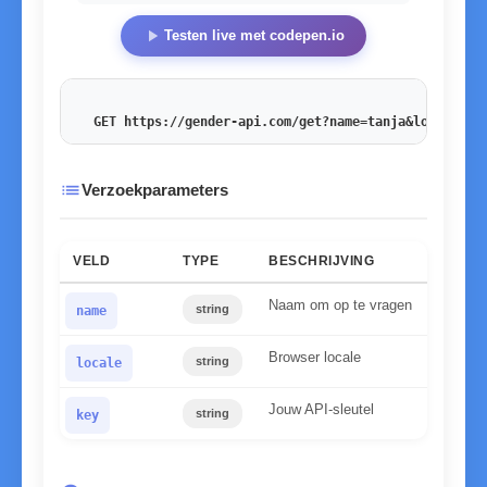
play_arrow
Testen live met codepen.io
GET https://gender-api.com/get?name=tanja&locale=de
list
Verzoekparameters
VELD
TYPE
BESCHRIJVING
Naam om op te vragen
string
name
Browser locale
string
locale
Jouw API-sleutel
string
key