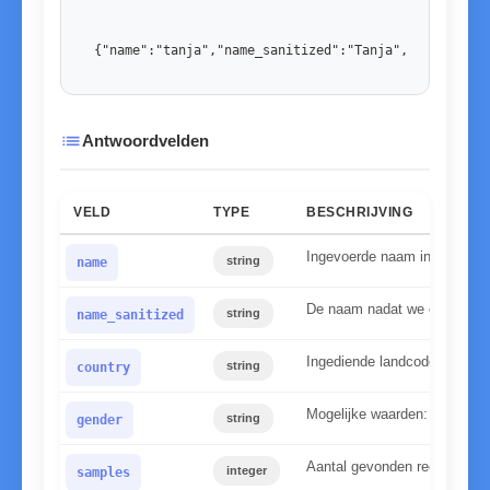
{"name":"tanja","name_sanitized":"Tanja","country":
list
Antwoordvelden
VELD
TYPE
BESCHRIJVING
Ingevoerde naam in kleine le
string
name
De naam nadat we onze norm
string
name_sanitized
Ingediende landcode
string
country
Mogelijke waarden: mannelijk
string
gender
Aantal gevonden records in
integer
samples