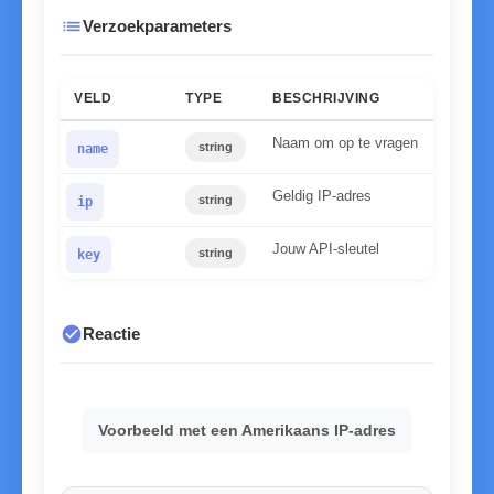
list
Verzoekparameters
VELD
TYPE
BESCHRIJVING
Naam om op te vragen
string
name
Geldig IP-adres
string
ip
Jouw API-sleutel
string
key
check_circle
Reactie
Voorbeeld met een Amerikaans IP-adres