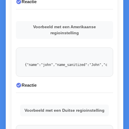
check_circle
Reactie
Voorbeeld met een Amerikaanse
regioinstelling
{"name":"john","name_sanitized":"John","country":"U
check_circle
Reactie
Voorbeeld met een Duitse regioinstelling