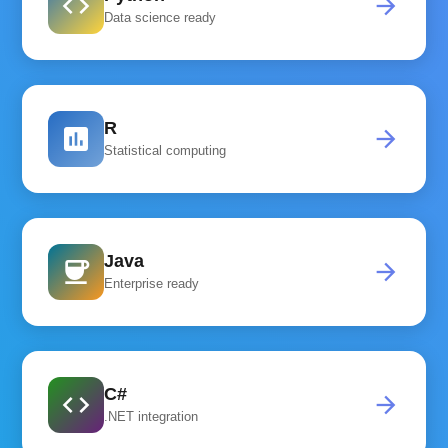
code
arrow_forward
Data science ready
R
assessment
arrow_forward
Statistical computing
Java
coffee
arrow_forward
Enterprise ready
C#
code
arrow_forward
.NET integration