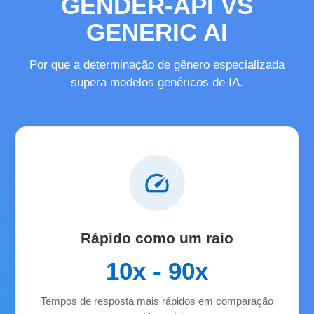
GENDER-API VS
female
male
male
GENERIC AI
Por que a determinação de gênero especializada
supera modelos genéricos de IA.
speed
Rápido como um raio
10x - 90x
Tempos de resposta mais rápidos em comparação