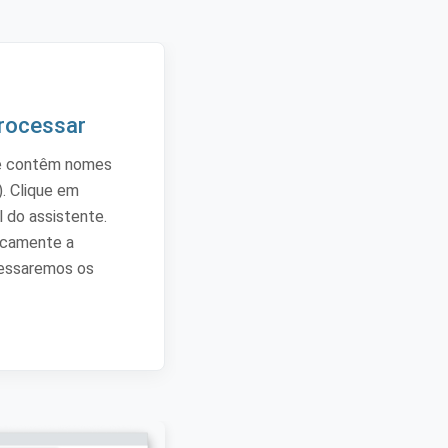
Processar
ue contêm nomes
). Clique em
l do assistente.
icamente a
cessaremos os