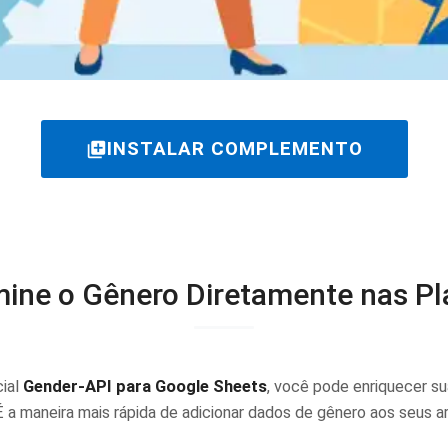
INSTALAR COMPLEMENTO
add_to_photos
ine o Gênero Diretamente nas Pl
ial
Gender-API para Google Sheets
, você pode enriquecer su
 É a maneira mais rápida de adicionar dados de gênero aos seus a