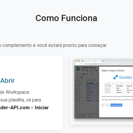
Como Funciona
e o complemento e você estará pronto para começar.
 Abrir
gle Workspace
ua planilha, vá para
nder-API.com
>
Iniciar
.