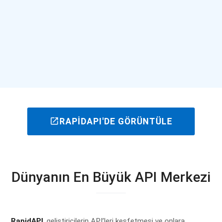
open_in_new
RAPIDAPI'DE GÖRÜNTÜLE
Dünyanın En Büyük API Merkezi
RapidAPI
, geliştiricilerin API’leri keşfetmesi ve onlara