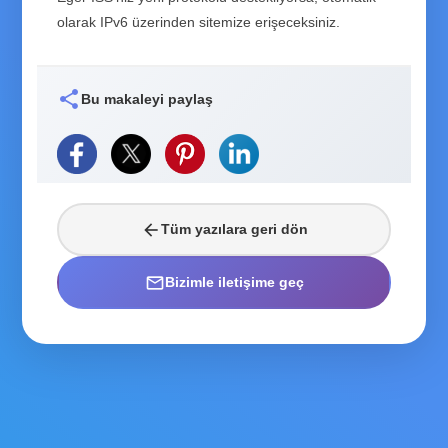
olarak IPv6 üzerinden sitemize erişeceksiniz.
share
Bu makaleyi paylaş
arrow_back
Tüm yazılara geri dön
mail_outline
Bizimle iletişime geç