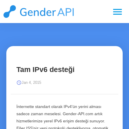
menu
Tam IPv6 desteği
schedule
Jan 4, 2015
İnternette standart olarak IPv4'ün yerini alması
sadece zaman meselesi. Gender-API.com artık
hizmetlerimize yerel IPv6 erişim desteği sunuyor.
Eğer ISS'niz yeni protokolü destekliyorsa, otomatik