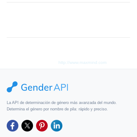
The "email" parameter is invalid. The
parameter can only be a string with a
Description
length from 3 to 100 chars and must be a
valid email address.
Este producto incluye datos de GeoLite2 creados por MaxMind,
disponibles en
http://www.maxmind.com
.
La API de determinación de género más avanzada del mundo.
Determina el género por nombre de pila: rápido y preciso.