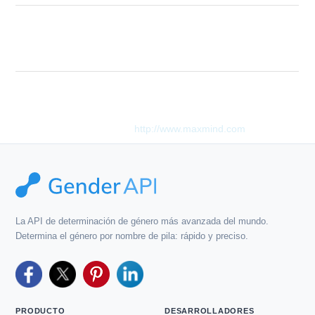
The "first_name" parameter is invalid. The
Description
parameter can only be a string with a
length from 1 to 50 chars.
Este producto incluye datos de GeoLite2 creados por MaxMind,
disponibles en
http://www.maxmind.com
.
La API de determinación de género más avanzada del mundo.
Determina el género por nombre de pila: rápido y preciso.
PRODUCTO
DESARROLLADORES