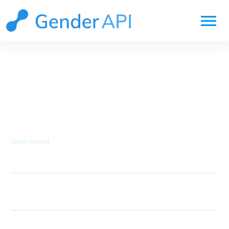
menu
API 문서 통합 API
문제 세부 정보
label-invalid
Status
label-invalid
HTTP Status Co
400
de
Invalid label given. A label must be a string
Description