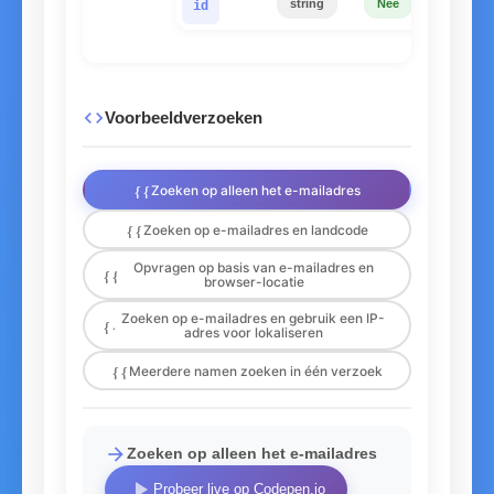
string
Nee
id
code
Voorbeeldverzoeken
{{ 1 }}
Zoeken op alleen het e-mailadres
{{ 2 }}
Zoeken op e-mailadres en landcode
Opvragen op basis van e-mailadres en
{{ 3 }}
browser-locatie
Zoeken op e-mailadres en gebruik een IP-
{{ 4 }}
adres voor lokaliseren
{{ 5 }}
Meerdere namen zoeken in één verzoek
arrow_forward
Zoeken op alleen het e-mailadres
play_arrow
Probeer live op Codepen.io