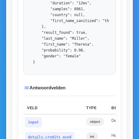
        "duration": "12ms",

        "samples": 8961,

        "country": null,

        "first_name_sanitized": "theresa"

    },

    "result_found": true,

    "last_name": "Miller",

    "first_name": "Theresa",

    "probability": 0.98,

    "gender": "female"

}
list
Antwoordvelden
VELD
TYPE
BESCHRIJVIN
De ingediende 
object
input
Het aantal verz
int
details.credits_used