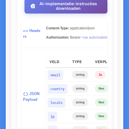
AI-implementatie-instructies
smart_toy
downloaden
Content-Type:
application/json
http
Heade
rs
link
Authorization:
Bearer
<uw autorisatietoken>
VELD
TYPE
VERPLICHT
BE
Voe
string
Ja
email
ISO
string
Nee
country
data_object
JSON
Payload
Bro
string
Nee
locale
Gel
string
Nee
ip
Max